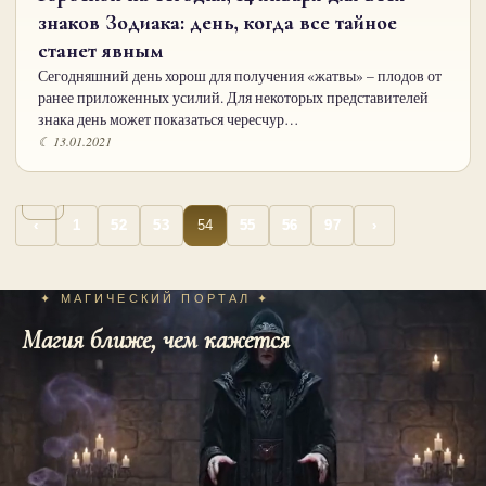
знаков Зодиака: день, когда все тайное
станет явным
Сегодняшний день хорош для получения «жатвы» – плодов от
ранее приложенных усилий. Для некоторых представителей
знака день может показаться чересчур…
☾ 13.01.2021
…
…
Пагинация
54
‹
1
52
53
55
56
97
›
записей
✦ МАГИЧЕСКИЙ ПОРТАЛ ✦
Магия ближе, чем кажется