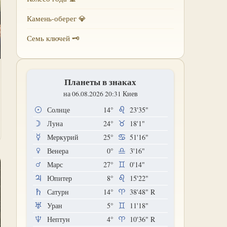
Камень-оберег 💎
Семь ключей 🗝
Планеты в знаках
на 06.08.2026 20:31 Киев
Солнце
14°
23'35"
Луна
24°
18'1"
Меркурий
25°
51'16"
Венера
0°
3'16"
Марс
27°
0'14"
Юпитер
8°
15'22"
Сатурн
14°
38'48"
R
Уран
5°
11'18"
Нептун
4°
10'36"
R