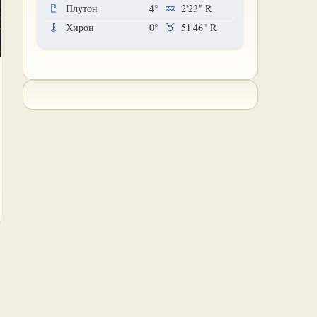
Плутон
4°
2'23"
R
Хирон
0°
51'46"
R