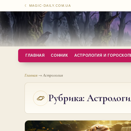
☾ MAGIC-DAILY.COM.UA
ГЛАВНАЯ
СОННИК
АСТРОЛОГИЯ И ГОРОСКО
Главная
→
Астрология
Рубрика:
Астрологи