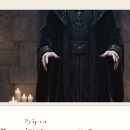
Рубрики
мире
Астрология
Гадания