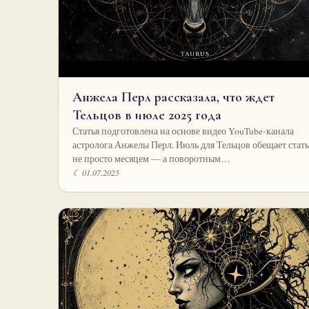
Анжела Перл рассказала, что ждет
Тельцов в июле 2025 года
Статья подготовлена на основе видео YouTube-канала
астролога Анжелы Перл. Июль для Тельцов обещает стать
не просто месяцем — а поворотным…
☾ 01.07.2025