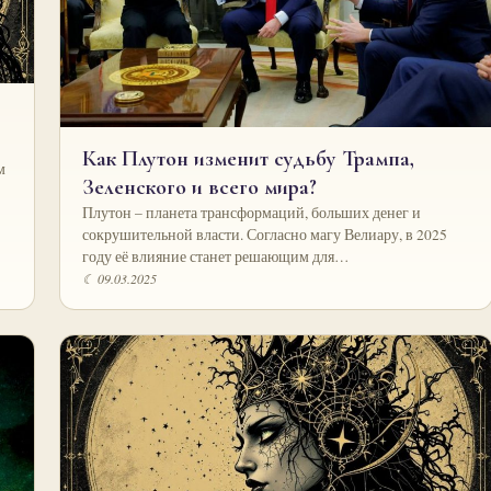
Как Плутон изменит судьбу Трампа,
м
Зеленского и всего мира?
Плутон – планета трансформаций, больших денег и
сокрушительной власти. Согласно магу Велиару, в 2025
году её влияние станет решающим для…
☾ 09.03.2025