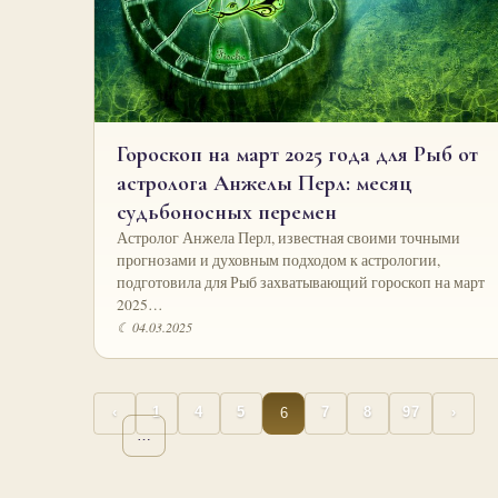
Гороскоп на март 2025 года для Рыб от
астролога Анжелы Перл: месяц
судьбоносных перемен
Астролог Анжела Перл, известная своими точными
прогнозами и духовным подходом к астрологии,
подготовила для Рыб захватывающий гороскоп на март
2025…
☾ 04.03.2025
6
‹
1
4
5
7
8
97
›
…
…