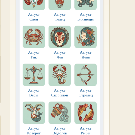
Август
Август
Август
Овен
Телец
Близнецы
Август
Август
Август
Рак
Лев
Дева
Август
Август
Август
Весы
Скорпион
Стрелец
Август
Август
Август
Козерог
Водолей
Рыбы