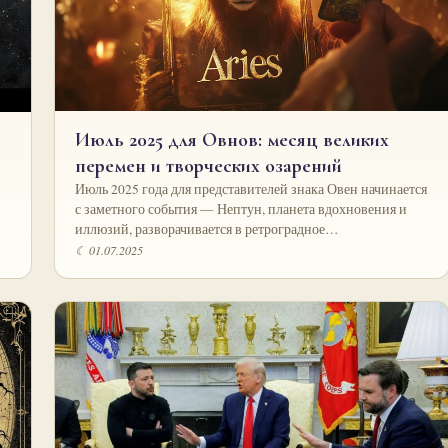
Июль 2025 для Овнов: месяц великих
перемен и творческих озарений
Июль 2025 года для представителей знака Овен начинается
с заметного события — Нептун, планета вдохновения и
иллюзий, разворачивается в ретроградное…
☾ 01.07.2025