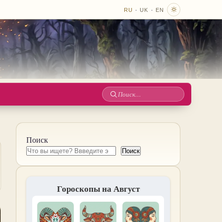
·
·
RU
UK
EN
Поиск
по
сайту
Поиск
Поиск
Гороскопы на Август