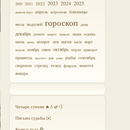
2023
2024
2025
2022
2021
2020
близнецы
апрель
астрология
анжела перл
гороскоп
водолей
весы
дева
декабрь
деньги
знаки
зодиака
зеркало
защита
лев
июль
магия
март
козерог
магія
июнь
октябрь
овен
ноябрь
порча
приворот
неделя
приметы
рыбы
сентябрь
прогноз
рак
раки
скорпион
стрелец
телец
чешется
февраль
январь
Четыре стихии 🔥💧🌿💨
Письмо судьбы ✉️
Колесо года 🎡