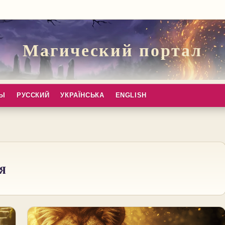
Магический портал
ПЫ
РУССКИЙ
УКРАЇНСЬКА
ENGLISH
я