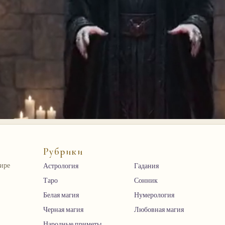
Рубрики
мире
Астрология
Гадания
Таро
Сонник
Белая магия
Нумерология
Черная магия
Любовная магия
Народные приметы