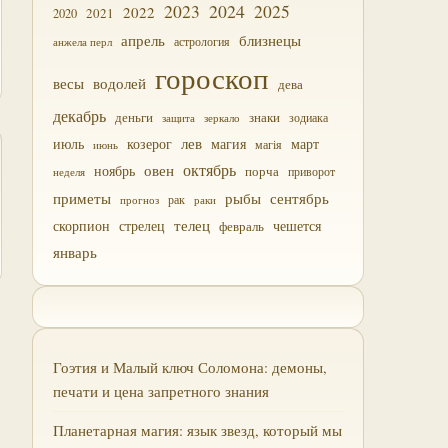
2023
2024
2025
2022
2021
2020
близнецы
апрель
астрология
анжела перл
гороскоп
водолей
весы
дева
декабрь
деньги
знаки
зодиака
зеркало
защита
лев
июль
магия
март
козерог
магія
июнь
октябрь
овен
ноябрь
порча
приворот
неделя
приметы
рыбы
сентябрь
прогноз
рак
раки
скорпион
стрелец
телец
чешется
февраль
январь
Гоэтия и Малый ключ Соломона: демоны,
печати и цена запретного знания
Планетарная магия: язык звезд, который мы