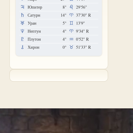
Юпитер
8°
29'56"
Сатурн
14°
37'30"
R
Уран
5°
13'9"
Нептун
4°
9'34"
R
Плутон
4°
0'52"
R
Хирон
0°
51'33"
R