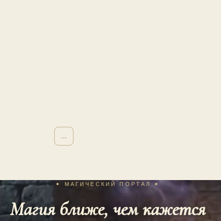
…
…
✦ МАГИЧЕСКИЙ ПОРТАЛ ✦
Магия ближе, чем кажется