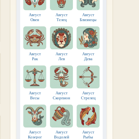
Август
Август
Август
Овен
Телец
Близнецы
Август
Август
Август
Рак
Лев
Дева
Август
Август
Август
Весы
Скорпион
Стрелец
Август
Август
Август
Козерог
Водолей
Рыбы