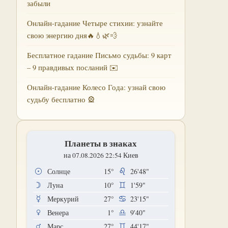
забыли
Онлайн-гадание Четыре стихии: узнайте
свою энергию дня🔥💧🌿💨
Бесплатное гадание Письмо судьбы: 9 карт
– 9 правдивых посланий ✉️
Онлайн-гадание Колесо Года: узнай свою
судьбу бесплатно 🎡
Планеты в знаках
на 07.08.2026 22:54 Киев
Солнце
15°
26'48"
Луна
10°
1'59"
Меркурий
27°
23'15"
Венера
1°
9'40"
Марс
27°
44'17"