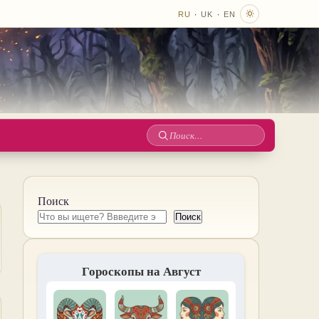
·
·
RU
UK
EN
Поиск
по
сайту
Поиск
Поиск
Гороскопы на Август