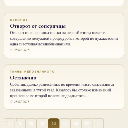
ОТВОРОТ
Отворот от соперницы
Отворот от соперницы только на первый взгляд является
совершенно ненужной процедурой, в которой не нуждается ни
одна счастливая возлюбленная или…
☾ 28.07.2018
ТАЙНЫ НЕПОЗНАННОГО
Останкино
События, далеко разнесённые во времени, часто оказываются
завязанными в тугой узел. Казалось бы, столько изменений
произошло во второй половине двадцатого…
☾ 28.07.2018
…
…
Пагинация
13
‹
1
11
12
14
15
24
›