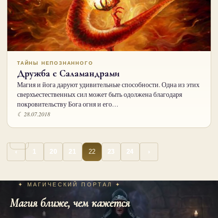
ТАЙНЫ НЕПОЗНАННОГО
Дружба с Саламандрами
Магия и йога даруют удивительные способности. Одна из этих
сверхъестественных сил может быть одолжена благодаря
покровительству Бога огня и его…
☾ 28.07.2018
…
Пагинация
22
‹
1
20
21
23
24
›
записей
✦ МАГИЧЕСКИЙ ПОРТАЛ ✦
Магия ближе, чем кажется