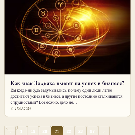
Как знак Зодиака влияет на успех в бизнесе?
Вы когда-нибудь задумывались, почему одни люди легко
достигают успеха в бизнесе, а другие постоянно сталкиваются
с трудностями? Возможно, дело не…
☾ 17.03.2024
…
…
Пагинация
21
‹
1
19
20
22
23
97
›