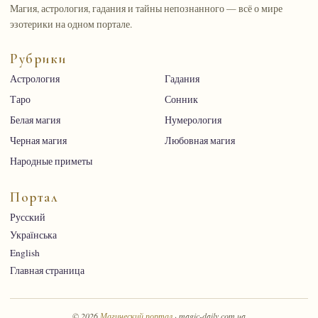
Магия, астрология, гадания и тайны непознанного — всё о мире
эзотерики на одном портале.
Рубрики
Астрология
Гадания
Таро
Сонник
Белая магия
Нумерология
Черная магия
Любовная магия
Народные приметы
Портал
Русский
Українська
English
Главная страница
© 2026
Магический портал
· magic-daily.com.ua