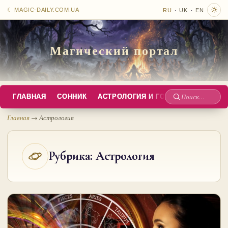
·
·
☾ MAGIC-DAILY.COM.UA
RU
UK
EN
Магический портал
ГЛАВНАЯ
СОННИК
АСТРОЛОГИЯ И ГОРОСКОПЫ
РУС
Поиск
по
Главная
→
Астрология
сайту
Рубрика:
Астрология