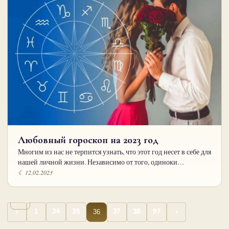
Любовный гороскоп на 2023 год
Многим из нас не терпится узнать, что этот год несет в себе для
нашей личной жизни. Независимо от того, одиноки…
☾ 12.02.2023
…
…
Пагинация
36
‹
1
34
35
37
38
97
›