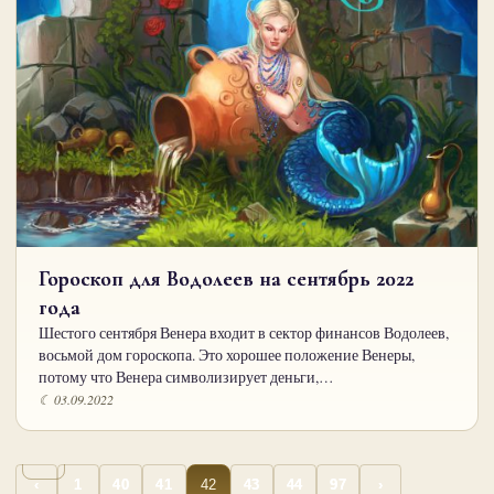
Гороскоп для Водолеев на сентябрь 2022
года
Шестого сентября Венера входит в сектор финансов Водолеев,
восьмой дом гороскопа. Это хорошее положение Венеры,
потому что Венера символизирует деньги,…
☾ 03.09.2022
…
…
Пагинация
42
‹
1
40
41
43
44
97
›