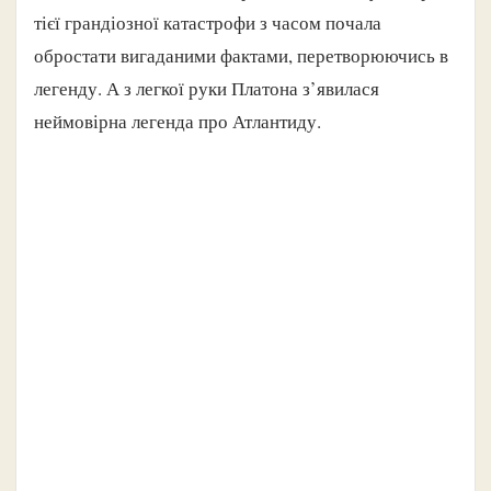
тієї грандіозної катастрофи з часом почала
обростати вигаданими фактами, перетворюючись в
легенду. А з легкої руки Платона з’явилася
неймовірна легенда про Атлантиду.