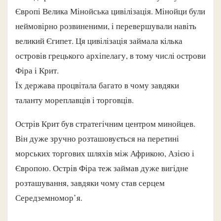
Європі Велика Мінойська цивілізація. Мінойци були
неймовірно розвиненими, і перевершували навіть
великий Єгипет. Ця цивілізація займала кілька
островів грецького архіпелагу, в тому числі острови
Фіра і Крит.
Їх держава процвітала багато в чому завдяки
таланту мореплавців і торговців.
Острів Крит був стратегічним центром минойцев.
Він дуже зручно розташовується на перетині
морських торгових шляхів між Африкою, Азією і
Європою. Острів Фіра теж займав дуже вигідне
розташування, завдяки чому став серцем
Середземномор’я.