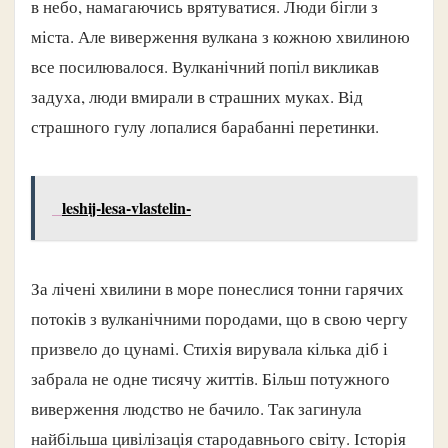
в небо, намагаючись врятуватися. Люди бігли з
міста. Але виверження вулкана з кожною хвилиною
все посилювалося. Вулканічний попіл викликав
задуха, люди вмирали в страшних муках. Від
страшного гулу лопалися барабанні перетинки.
leshij-lesa-vlastelin-
За лічені хвилини в море понеслися тонни гарячих
потоків з вулканічними породами, що в свою чергу
призвело до цунамі. Стихія вирувала кілька діб і
забрала не одне тисячу життів. Більш потужного
виверження людство не бачило. Так загинула
найбільша цивілізація стародавнього світу. Історія