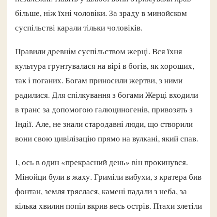
більше, ніж їхні чоловіки. За зраду в минойском
суспільстві карали тільки чоловіків.
Правили древнім суспільством жерці. Вся їхня
культура грунтувалася на вірі в богів, як хороших,
так і поганих. Богам приносили жертви, з ними
радилися. Для спілкування з богами Жерці входили
в транс за допомогою галюциногенів, привозять з
Індії. Але, не знали стародавні люди, що створили
вони свою цивілізацію прямо на вулкані, який спав.
І, ось в один «прекрасний день» він прокинувся.
Мінойци були в жаху. Гриміли вибухи, з кратера бив
фонтан, земля тряслася, камені падали з неба, за
кілька хвилин попіл вкрив весь острів. Птахи злетіли