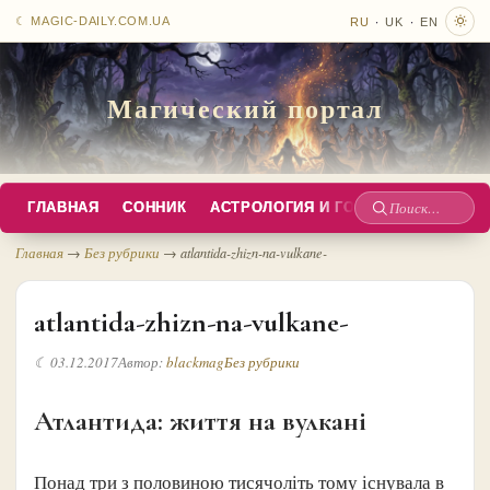
·
·
☾ MAGIC-DAILY.COM.UA
RU
UK
EN
Магический портал
ГЛАВНАЯ
СОННИК
АСТРОЛОГИЯ И ГОРОСКОПЫ
РУС
Поиск
по
Главная
→
Без рубрики
→
atlantida-zhizn-na-vulkane-
сайту
atlantida-zhizn-na-vulkane-
☾ 03.12.2017
Автор:
blackmag
Без рубрики
Атлантида: життя на вулкані
Понад три з половиною тисячоліть тому існувала в