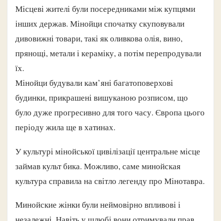
Місцеві жителі були посередниками між купцями
інших держав. Мінойци спочатку скуповували
дивовижні товари, такі як оливкова олія, вино,
прянощі, метали і кераміку, а потім перепродували
їх.
Мінойци будували кам’яні багатоповерхові
будинки, прикрашені вишуканою розписом, що
було дуже прогресивно для того часу. Європа цього
періоду жила ще в хатинах.
У культурі мінойської цивілізації центральне місце
займав культ бика. Можливо, саме минойская
культура справила на світло легенду про Мінотавра.
Минойские жінки були неймовірно впливові і
незалежні. Навіть у шлюбі вони отримували прав