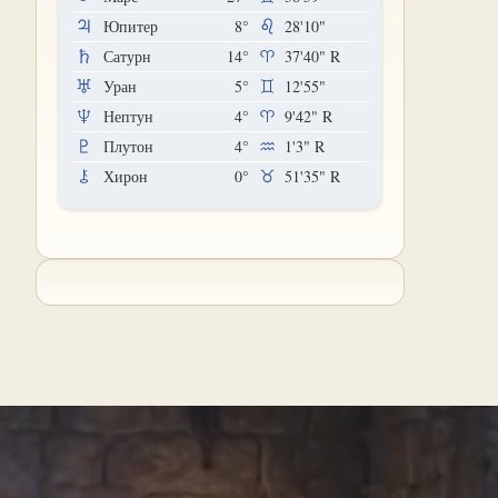
Юпитер
8°
28'10"
Сатурн
14°
37'40"
R
Уран
5°
12'55"
Нептун
4°
9'42"
R
Плутон
4°
1'3"
R
Хирон
0°
51'35"
R