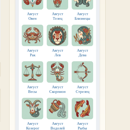
Август
Август
Август
Овен
Телец
Близнецы
Август
Август
Август
Рак
Лев
Дева
Август
Август
Август
Весы
Скорпион
Стрелец
Август
Август
Август
Козерог
Водолей
Рыбы