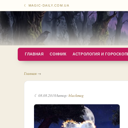
☾ MAGIC-DAILY.COM.UA
ГЛАВНАЯ
СОННИК
АСТРОЛОГИЯ И ГОРОСКО
Главная
→
☾ 08.08.2018
Автор:
blackmag