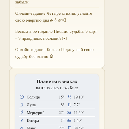
забыли
Онлайн-гадание Четыре стихии: узнайте
свою энергию дня🔥💧🌿💨
Бесплатное гадание Письмо судьбы: 9 карт
– 9 правдивых посланий ✉️
Онлайн-гадание Колесо Года: узнай свою
судьбу бесплатно 🎡
Планеты в знаках
на 07.08.2026 19:43 Киев
Солнце
15°
19'10"
Луна
8°
7'7"
Меркурий
27°
11'50"
Венера
1°
1'40"
Марс
27°
38'59"