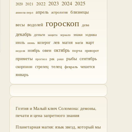
2023
2024
2025
2022
2021
2020
близнецы
апрель
астрология
анжела перл
гороскоп
водолей
весы
дева
декабрь
деньги
знаки
зодиака
зеркало
защита
лев
июль
магия
март
козерог
магія
июнь
октябрь
овен
ноябрь
порча
приворот
неделя
приметы
рыбы
сентябрь
прогноз
рак
раки
скорпион
стрелец
телец
чешется
февраль
январь
Гоэтия и Малый ключ Соломона: демоны,
печати и цена запретного знания
Планетарная магия: язык звезд, который мы