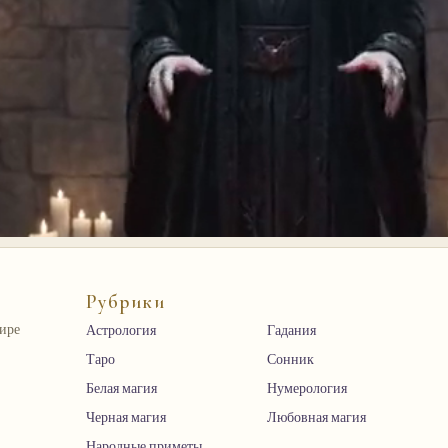
Рубрики
мире
Астрология
Гадания
Таро
Сонник
Белая магия
Нумерология
Черная магия
Любовная магия
Народные приметы