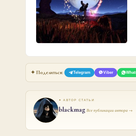
✦ Поделиться:
Telegram
Viber
What
✦ АВТОР СТАТЬИ
blackmag
Все публикации автора →