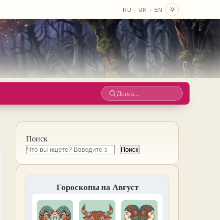
·
·
RU
UK
EN
Поиск
по
сайту
Поиск
Поиск
Гороскопы на Август