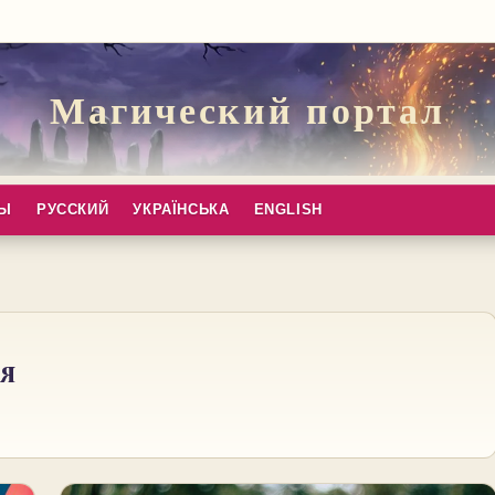
Магический портал
ПЫ
РУССКИЙ
УКРАЇНСЬКА
ENGLISH
я