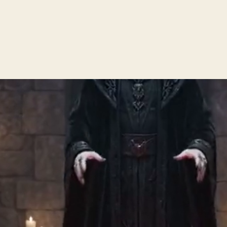
Пагинация
записей