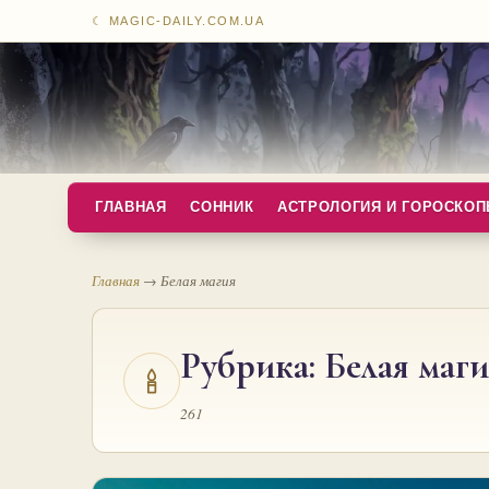
☾ MAGIC-DAILY.COM.UA
ГЛАВНАЯ
СОННИК
АСТРОЛОГИЯ И ГОРОСКО
Главная
→
Белая магия
Рубрика:
Белая маги
261