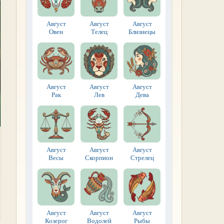
Август
Август
Август
Овен
Телец
Близнецы
Август
Август
Август
Рак
Лев
Дева
Август
Август
Август
Весы
Скорпион
Стрелец
Август
Август
Август
Козерог
Водолей
Рыбы