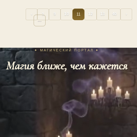
11
‹
1
9
10
12
13
40
›
…
…
✦ МАГИЧЕСКИЙ ПОРТАЛ ✦
Магия ближе, чем кажется