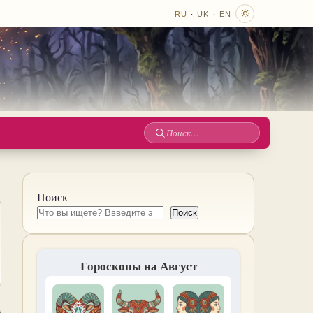
·
·
RU
UK
EN
Поиск
по
сайту
Поиск
Поиск
Гороскопы на Август