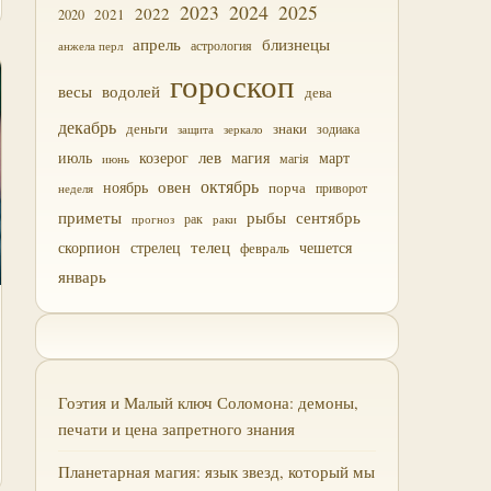
2023
2024
2025
2022
2021
2020
близнецы
апрель
астрология
анжела перл
гороскоп
водолей
весы
дева
декабрь
деньги
знаки
зодиака
зеркало
защита
лев
июль
магия
март
козерог
магія
июнь
октябрь
овен
ноябрь
порча
приворот
неделя
приметы
рыбы
сентябрь
прогноз
рак
раки
скорпион
стрелец
телец
чешется
февраль
январь
Гоэтия и Малый ключ Соломона: демоны,
печати и цена запретного знания
Планетарная магия: язык звезд, который мы