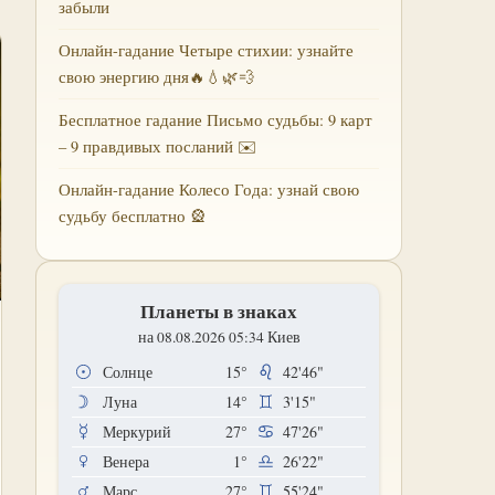
забыли
Онлайн-гадание Четыре стихии: узнайте
свою энергию дня🔥💧🌿💨
Бесплатное гадание Письмо судьбы: 9 карт
– 9 правдивых посланий ✉️
Онлайн-гадание Колесо Года: узнай свою
судьбу бесплатно 🎡
Планеты в знаках
на 08.08.2026 05:34 Киев
Солнце
15°
42'46"
Луна
14°
3'15"
Меркурий
27°
47'26"
Венера
1°
26'22"
Марс
27°
55'24"