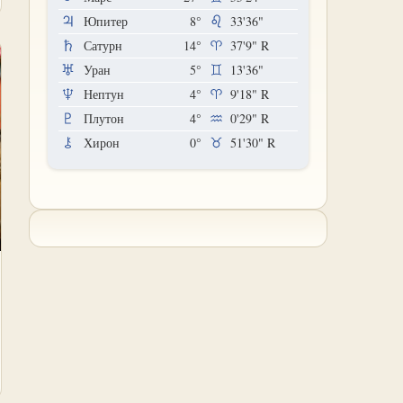
Юпитер
8°
33'36"
Сатурн
14°
37'9"
R
Уран
5°
13'36"
Нептун
4°
9'18"
R
Плутон
4°
0'29"
R
Хирон
0°
51'30"
R