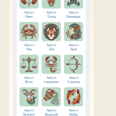
Август
Август
Август
Овен
Телец
Близнецы
Август
Август
Август
Рак
Лев
Дева
Август
Август
Август
Весы
Скорпион
Стрелец
Август
Август
Август
Козерог
Водолей
Рыбы