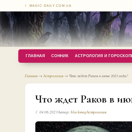
☾ MAGIC-DAILY.COM.UA
ГЛАВНАЯ
СОННИК
АСТРОЛОГИЯ И ГОРОСКО
Главная
→
Астрология
→
Что ждет Раков в июне 2023 года?
Что ждет Раков в июн
☾ 04.06.2023
Автор:
blackmag
Астрология