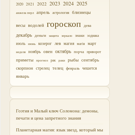
2023
2024
2025
2022
2021
2020
близнецы
апрель
астрология
анжела перл
гороскоп
водолей
весы
дева
декабрь
деньги
знаки
зодиака
зеркало
защита
лев
июль
магия
март
козерог
магія
июнь
октябрь
овен
ноябрь
порча
приворот
неделя
приметы
рыбы
сентябрь
прогноз
рак
раки
скорпион
стрелец
телец
чешется
февраль
январь
Гоэтия и Малый ключ Соломона: демоны,
печати и цена запретного знания
Планетарная магия: язык звезд, который мы