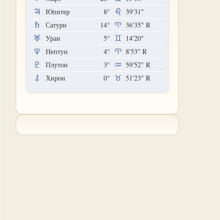
Юпитер
8°
39'31"
Сатурн
14°
36'35"
R
Уран
5°
14'20"
Нептун
4°
8'53"
R
Плутон
3°
59'52"
R
Хирон
0°
51'23"
R