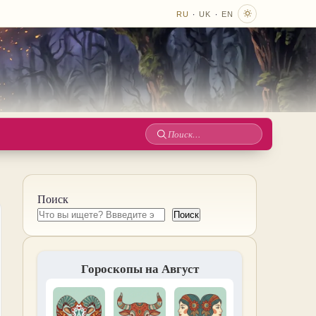
·
·
RU
UK
EN
Поиск
по
сайту
Поиск
Поиск
Гороскопы на Август