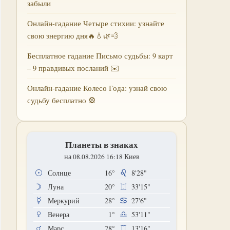
забыли
Онлайн-гадание Четыре стихии: узнайте
свою энергию дня🔥💧🌿💨
Бесплатное гадание Письмо судьбы: 9 карт
– 9 правдивых посланий ✉️
Онлайн-гадание Колесо Года: узнай свою
судьбу бесплатно 🎡
Планеты в знаках
на 08.08.2026 16:18 Киев
Солнце
16°
8'28"
Луна
20°
33'15"
Меркурий
28°
27'6"
Венера
1°
53'11"
Марс
28°
13'16"