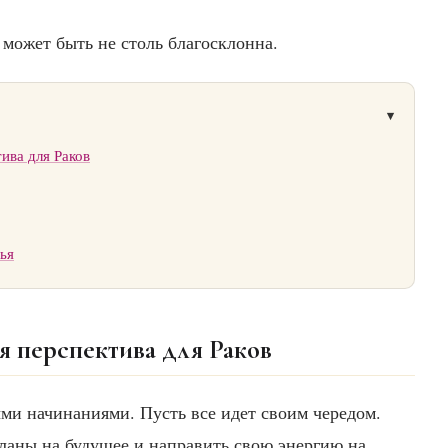
 может быть не столь благосклонна.
ива для Раков
ья
я перспектива для Раков
ыми начинаниями. Пусть все идет своим чередом.
планы на будущее и направить свою энергию на