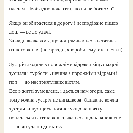
плечем. Необхідно показати, що ви не боїтеся її.
Якщо ви збираєтеся в дорогу і несподівано пішов
дощ — це до удачі.
Завжди вважалося, що дощ змиває весь негатив з
нашого життя (негаразди, хвороби, смуток і печалі).
Зустріч людини з порожніми відрами віщує марні
зусилля і турботи. Дівчина з порожніми відрами і
поп — до несприятливих вістям.
Все в житті зумовлене, і дається нам згори, саме
тому кожна зустріч не випадкова. Однак не кожна
зустріч віщує щось погане: якщо на шляху
попадеться вагітна жінка, яка несе щось наповнене
— це до удачі і достатку.