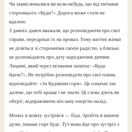
Чи замислювалися ви коли-небудь, що від питання
стороннього «Куди?» Дорога може стати не
вдалою.
З давніх-давен вважали, що розповідаючи про свої
справи, передрікає їх на провал. Тому вагітні жінки
не діляться зі сторонніми своєю радістю, а близькі
не розповідають про дату народження дитини.
Людині, який через незнання запитає: «Куди
йдеш?», Не потрібно розповідати про свої плани,
відповідайте: «За Кудикіни гори». Це означає так
далеко, що тобі краще і не знати. Ці слова діють як
оберіг, відправляючи послану енергію назад.
Монах в шляху зустрівся — біда. Зробіть в кишені
дулю, інакше горе буде. Тут мова йде про зустріч з