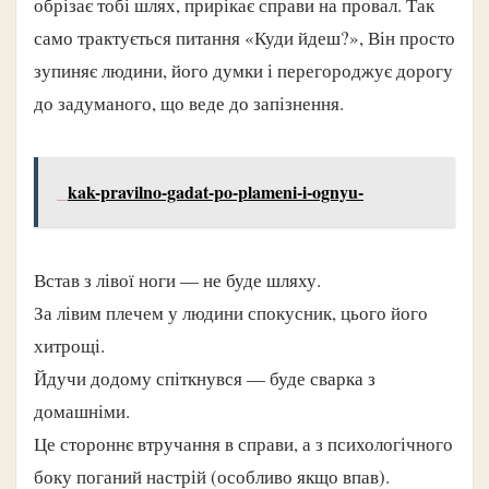
обрізає тобі шлях, прирікає справи на провал. Так
само трактується питання «Куди йдеш?», Він просто
зупиняє людини, його думки і перегороджує дорогу
до задуманого, що веде до запізнення.
kak-pravilno-gadat-po-plameni-i-ognyu-
Встав з лівої ноги — не буде шляху.
За лівим плечем у людини спокусник, цього його
хитрощі.
Йдучи додому спіткнувся — буде сварка з
домашніми.
Це стороннє втручання в справи, а з психологічного
боку поганий настрій (особливо якщо впав).