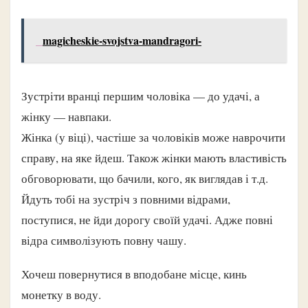
magicheskie-svojstva-mandragori-
Зустріти вранці першим чоловіка — до удачі, а
жінку — навпаки.
Жінка (у віці), частіше за чоловіків може наврочити
справу, на яке йдеш. Також жінки мають властивість
обговорювати, що бачили, кого, як виглядав і т.д.
Йдуть тобі на зустріч з повними відрами,
поступися, не йди дорогу своїй удачі. Адже повні
відра символізують повну чашу.
Хочеш повернутися в вподобане місце, кинь
монетку в воду.