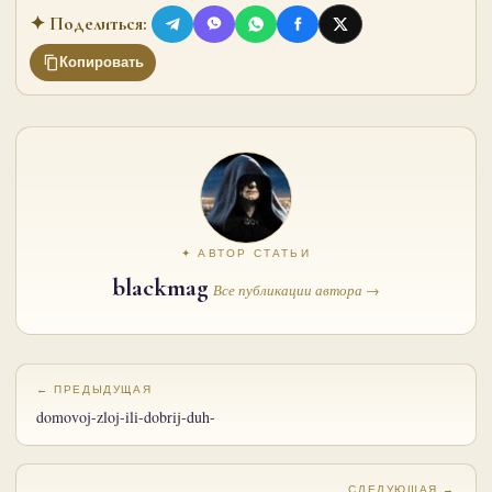
✦ Поделиться:
Копировать
✦ АВТОР СТАТЬИ
blackmag
Все публикации автора →
← ПРЕДЫДУЩАЯ
domovoj-zloj-ili-dobrij-duh-
СЛЕДУЮЩАЯ →