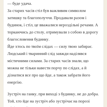
— буде удача.
За старих часів стіл був важливим символом
затишку та благополуччя. Продавали разом і
будинок, і стіл, це вважалися нероздільні речами. А
торкаючись до столу, отримували з собою в дорогу
благословення будинку.
Йде хтось по твоїм слідах — силу твою забирає.
Людський і тваринний слід завжди наділявся
містичними силами. За старих часів знали, що
можна не тільки навести порчу по слідах, а й
дізнатися все про що йде, а також забрати його
енергію.
Зустріч на ганку, при виході з будинку, не до добра.
Той, хто йде на зустріч або зустрічає на порозі