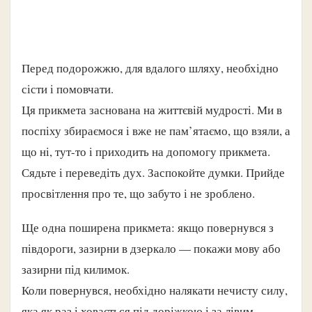
Перед подорожжю, для вдалого шляху, необхідно
сісти і помовчати.
Ця прикмета заснована на життєвій мудрості. Ми в
поспіху збираємося і вже не пам’ятаємо, що взяли, а
що ні, тут-то і приходить на допомогу прикмета.
Сядьте і переведіть дух. Заспокойте думки. Прийде
просвітлення про те, що забуто і не зроблено.
Ще одна поширена прикмета: якщо повернувся з
півдороги, зазирни в дзеркало — покажи мову або
зазирни під килимок.
Коли повернувся, необхідно налякати нечисту силу,
яка як раз і ховається під доріжкою і за лівим