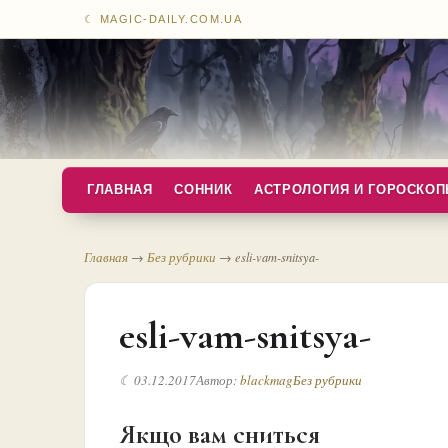
☾ MAGIC-DAILY.COM.UA
ГЛАВНАЯ
СОННИК
АСТРОЛОГИЯ И ГОРОСКО
Главная
→
Без рубрики
→
esli-vam-snitsya-
esli-vam-snitsya-
☾ 03.12.2017
Автор:
blackmag
Без рубрики
Якщо вам сниться