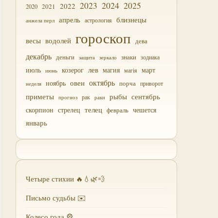
2023
2024
2025
2022
2021
2020
близнецы
апрель
астрология
анжела перл
гороскоп
водолей
весы
дева
декабрь
деньги
знаки
зодиака
зеркало
защита
лев
июль
магия
март
козерог
магія
июнь
октябрь
овен
ноябрь
порча
приворот
неделя
приметы
рыбы
сентябрь
прогноз
рак
раки
скорпион
стрелец
телец
чешется
февраль
январь
Четыре стихии 🔥💧🌿💨
Письмо судьбы ✉️
Колесо года 🎡