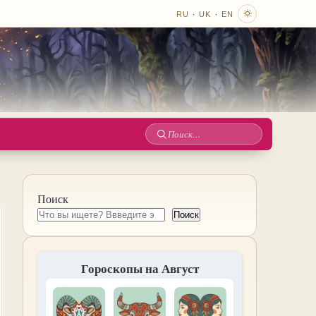
·
·
RU
UK
EN
Поиск
по
сайту
Поиск
Поиск
Гороскопы на Август