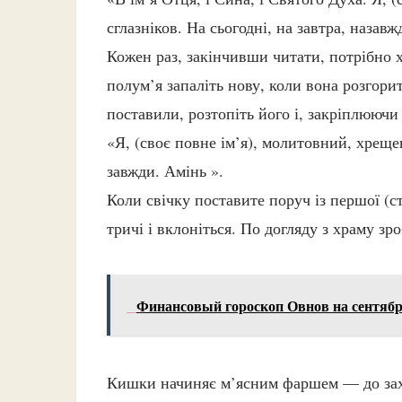
сглазніков. На сьогодні, на завтра, назав
Кожен раз, закінчивши читати, потрібно х
полум’я запаліть нову, коли вона розгорит
поставили, розтопіть його і, закріплюючи
«Я, (своє повне ім’я), молитовний, хреще
завжди. Амінь ».
Коли свічку поставите поруч із першої (с
тричі і вклоніться. По догляду з храму з
Финансовый гороскоп Овнов на сентяб
Кишки начиняє м’ясним фаршем — до зах