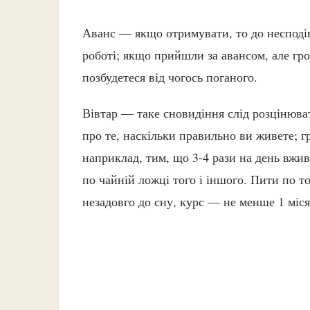
Аванс — якщо отримувати, то до несподі
роботі; якщо прийшли за авансом, але г
позбудетеся від чогось поганого.
Вівтар — таке сновидіння слід розцінюва
про те, наскільки правильно ви живете; 
наприклад, тим, що 3-4 рази на день вжив
по чайній ложці того і іншого. Пити по то
незадовго до сну, курс — не менше 1 міся