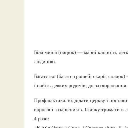
Біла миша (пацюк) — марні клопоти, легк
людиною.
Багатство (багато грошей, скарб, спадок)
і навіть деяких родичів; до захворювання
Профілактика: відвідати церкву і поставит
ворогів і заздрісників. Свічку тримати в л
4 рази:
«В ім’я Отця, і Сина, і Святого Духа. Я, (