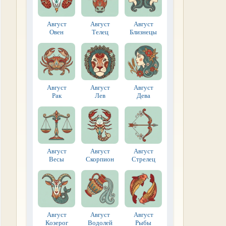
Август
Август
Август
Овен
Телец
Близнецы
Август
Август
Август
Рак
Лев
Дева
Август
Август
Август
Весы
Скорпион
Стрелец
Август
Август
Август
Козерог
Водолей
Рыбы