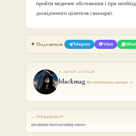
пройти медичне обстеження і при необхід
досвідченого цілителя (знахаря).
✦ Поделиться:
Telegram
Viber
What
✦ АВТОР СТАТЬИ
blackmag
Все публикации автора →
← ПРЕДЫДУЩАЯ
envaitenet-bezvozvratnij-ostrov-