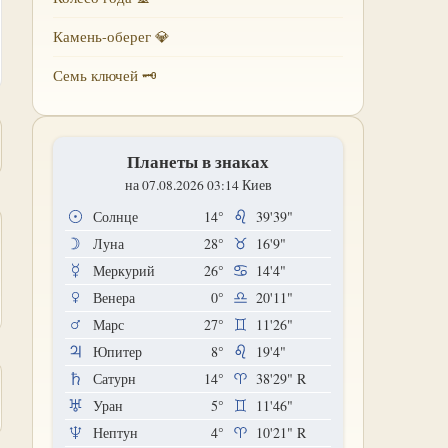
Камень-оберег 💎
Семь ключей 🗝
Планеты в знаках
на 07.08.2026 03:14 Киев
Солнце
14°
39'39"
Луна
28°
16'9"
Меркурий
26°
14'4"
Венера
0°
20'11"
Марс
27°
11'26"
Юпитер
8°
19'4"
Сатурн
14°
38'29"
R
Уран
5°
11'46"
Нептун
4°
10'21"
R