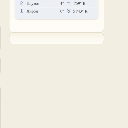
Плутон
4°
1'59"
R
Хирон
0°
51'43"
R