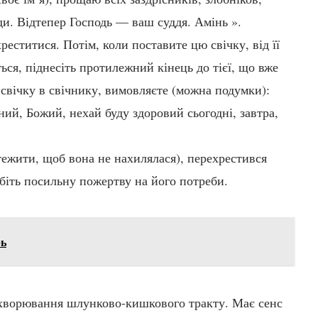
жди. Відтепер Господь — ваш суддя. Амінь ».
реститися. Потім, коли поставите цю свічку, від її
ься, піднесіть протилежний кінець до тієї, що вже
 свічку в свічнику, вимовляєте (можна подумки):
ний, Божий, нехай буду здоровий сьогодні, завтра,
тежити, щоб вона не нахилялася), перехрестився
робіть посильну пожертву на його потреби.
рь
ворювання шлунково-кишкового тракту. Має сенс