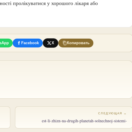
ності пролікуватися у хорошого лікаря або
sApp
Facebook
X
Копировать
СЛЕДУЮЩАЯ →
est-li-zhizn-na-drugih-planetah-solnechnoj-sistemi-