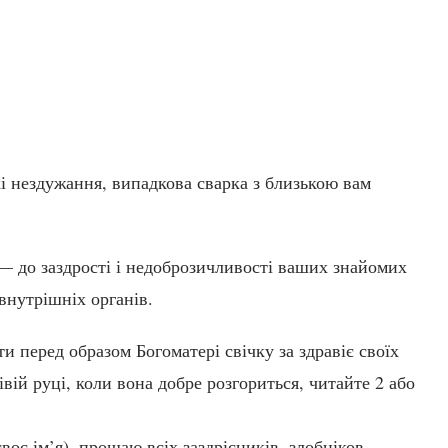
і нездужання, випадкова сварка з близькою вам
 — до заздрості і недоброзичливості ваших знайомих
 внутрішніх органів.
и перед образом Богоматері свічку за здравіє своїх
івій руці, коли вона добре розгориться, читайте 2 або
своє ім’я), прощаю всіх заздрісників, злобніков,