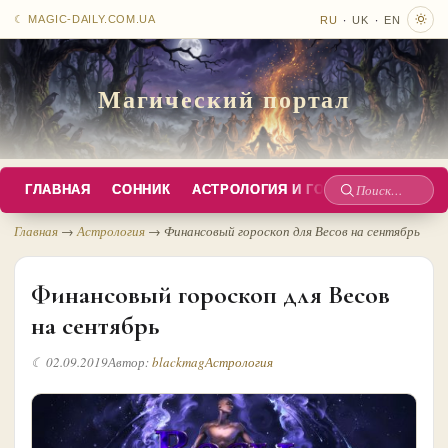
·
·
☾ MAGIC-DAILY.COM.UA
RU
UK
EN
Магический портал
ГЛАВНАЯ
СОННИК
АСТРОЛОГИЯ И ГОРОСКОПЫ
РУС
Поиск
по
Главная
→
Астрология
→
Финансовый гороскоп для Весов на сентябрь
сайту
Финансовый гороскоп для Весов
на сентябрь
☾ 02.09.2019
Автор:
blackmag
Астрология