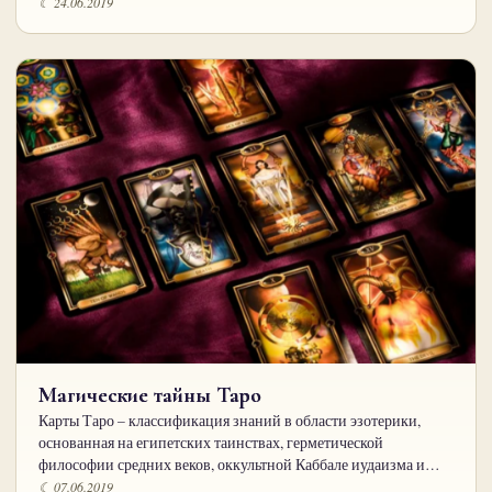
☾ 24.06.2019
Магические тайны Таро
Карты Таро – классификация знаний в области эзотерики,
основанная на египетских таинствах, герметической
философии средних веков, оккультной Каббале иудаизма и…
☾ 07.06.2019