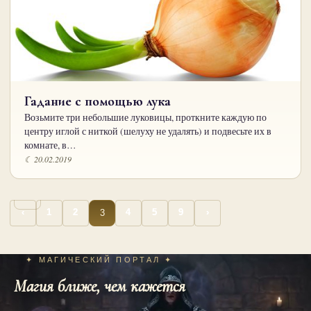
Гадание с помощью лука
Возьмите три небольшие луковицы, проткните каждую по
центру иглой с ниткой (шелуху не удалять) и подвесьте их в
комнате, в…
☾ 20.02.2019
…
Пагинация
3
‹
1
2
4
5
9
›
записей
✦ МАГИЧЕСКИЙ ПОРТАЛ ✦
Магия ближе, чем кажется