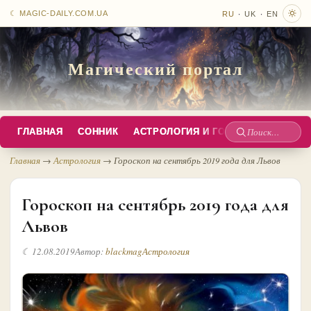
·
·
☾ MAGIC-DAILY.COM.UA
RU
UK
EN
Магический портал
ГЛАВНАЯ
СОННИК
АСТРОЛОГИЯ И ГОРОСКОПЫ
РУС
Поиск
по
Главная
→
Астрология
→
Гороскоп на сентябрь 2019 года для Львов
сайту
Гороскоп на сентябрь 2019 года для
Львов
☾ 12.08.2019
Автор:
blackmag
Астрология