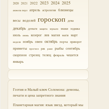
2023
2024
2025
2022
2021
2020
близнецы
апрель
астрология
анжела перл
гороскоп
водолей
весы
дева
декабрь
деньги
знаки
зодиака
зеркало
защита
лев
июль
магия
март
козерог
магія
июнь
октябрь
овен
ноябрь
порча
приворот
неделя
приметы
рыбы
сентябрь
прогноз
рак
раки
скорпион
стрелец
телец
чешется
февраль
январь
Гоэтия и Малый ключ Соломона: демоны,
печати и цена запретного знания
Планетарная магия: язык звезд, который мы