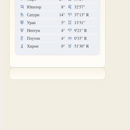
Юпитер
8°
32'57"
Сатурн
14°
37'13"
R
Уран
5°
13'31"
Нептун
4°
9'21"
R
Плутон
4°
0'33"
R
Хирон
0°
51'30"
R