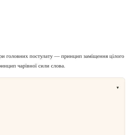
 три головних постулату — принцип заміщення цілого
ринцип чарівної сили слова.