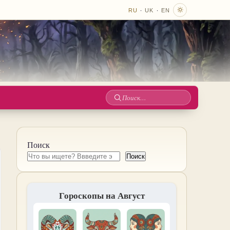
·
·
RU
UK
EN
Поиск
по
сайту
Поиск
Поиск
Гороскопы на Август