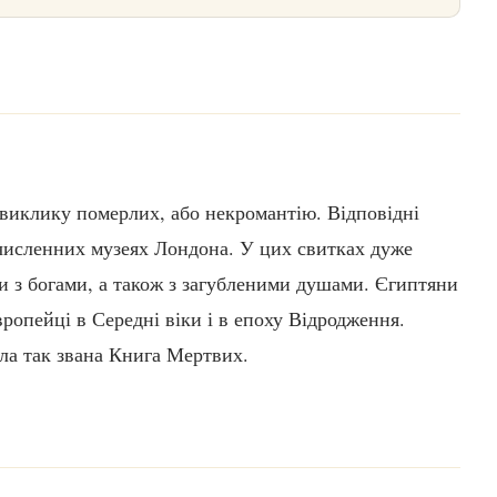
 виклику померлих, або некромантію. Відповідні
в численних музеях Лондона. У цих свитках дуже
и з богами, а також з загубленими душами. Єгиптяни
ропейці в Середні віки і в епоху Відродження.
ла так звана Книга Мертвих.