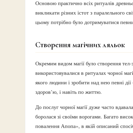
Основою практично всіх ритуалів древньої
викликати різних істот з паралельного св
цьому потрібно було дотримуватися певни
Створення магічних ляльок
Окремим видом магії було створення тел-з
використовувалися в ритуалах чорної магії
якого людини і зробити над нею певні дії
здоров’ю, і навіть по життю.
До послуг чорної магії дуже часто вдавал
боролася зі своїми ворогами. Багато вис
повалення Апопа», в якій описаний спосі