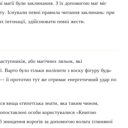
 магії були заклинання. З їх допомогою маг міг
іту. Існували певні правила читання заклинань: при
х інтонації, здійснювати певні жести.
аступників, або магічних ляльок, які
. Варто було тільки виліпити з воску фігуру будь-
 — її прототип тут же отримає енергетичний удар по
ася вища єгипетська знати, яка таким чином,
окопоставлені особи користувалися «Книгою
б знищення ворогів за допомогою вольта (глиняної