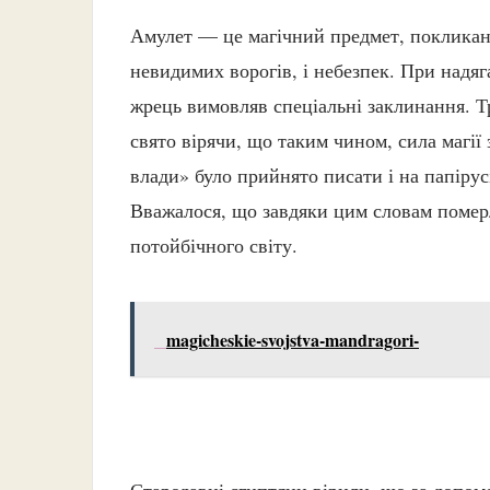
Амулет — це магічний предмет, покликани
невидимих ​​ворогів, і небезпек. При над
жрець вимовляв спеціальні заклинання. Тр
свято вірячи, що таким чином, сила магії 
влади» було прийнято писати і на папірус
Вважалося, що завдяки цим словам померл
потойбічного світу.
magicheskie-svojstva-mandragori-
Стародавні єгиптяни вірили, що за допо