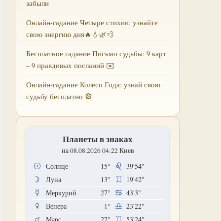
забыли
Онлайн-гадание Четыре стихии: узнайте
свою энергию дня🔥💧🌿💨
Бесплатное гадание Письмо судьбы: 9 карт
– 9 правдивых посланий ✉️
Онлайн-гадание Колесо Года: узнай свою
судьбу бесплатно 🎡
Планеты в знаках
на 08.08.2026 04:22 Киев
Солнце
15°
39'54"
Луна
13°
19'42"
Меркурий
27°
43'3"
Венера
1°
23'22"
Марс
27°
53'24"