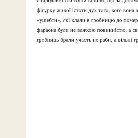
фігурку живої істоти дух того, кого вона
«ушебти», які клали в гробницю до помер
фараона були не важкою повинністю, а св
гробниць брали участь не раби, а вільні г