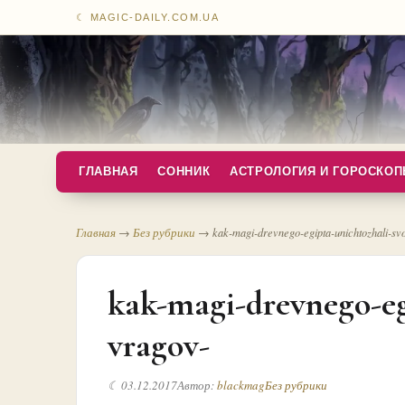
☾ MAGIC-DAILY.COM.UA
ГЛАВНАЯ
СОННИК
АСТРОЛОГИЯ И ГОРОСКО
Главная
→
Без рубрики
→
kak-magi-drevnego-egipta-unichtozhali-sv
kak-magi-drevnego-eg
vragov-
☾ 03.12.2017
Автор:
blackmag
Без рубрики