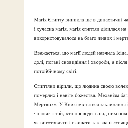
Магія Єгипту виникла ще в династичні час
і сучасна магія, магія єгиптян ділилася на
використовувалося на благо живих і мерт
Вважається, що магії людей навчила Ісіда
долі, погані сновидіння і хвороби, а післ
потойбічному світі.
Єгиптяни вірили, що людина своєю волею
померлих і навіть божества. Механізм ба
Мертвих». У Книзі містяться заклинання 
чоловік і той, хто проводить над ним по
як виготовляти і вживати так звані «свящ