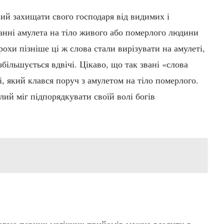
й захищати свого господаря від видимих ​​і
яганні амулета на тіло живого або померлого людини
охи пізніше ці ж слова стали вирізувати на амулеті,
збільшується вдвічі. Цікаво, що так звані «слова
і, який клався поруч з амулетом на тіло померлого.
ий міг підпорядкувати своїй волі богів
могою певних магічних прийомів можна вселити в