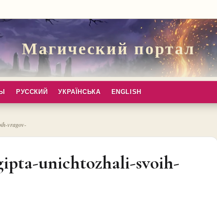
Магический портал
ПЫ
РУССКИЙ
УКРАЇНСЬКА
ENGLISH
oih-vragov-
ipta-unichtozhali-svoih-