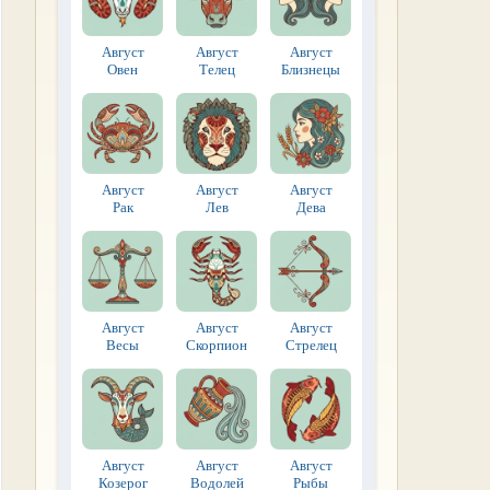
Август
Август
Август
Овен
Телец
Близнецы
Август
Август
Август
Рак
Лев
Дева
Август
Август
Август
Весы
Скорпион
Стрелец
Август
Август
Август
Козерог
Водолей
Рыбы