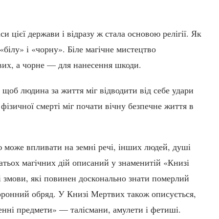
и цієї держави і відразу ж стала основою релігії. Як
 «білу» і «чорну». Біле магічне мистецтво
вих, а чорне — для нанесення шкоди.
, щоб людина за життя міг відводити від себе удари
я фізичної смерті міг почати вічну безпечне життя в
 може впливати на земні речі, інших людей, душі
гатьох магічних дій описаний у знаменитій «Книзі
і змови, які повинен досконально знати померлий
хоронний обряд. У Книзі Мертвих також описується,
енні предмети» — талісмани, амулети і фетиші.