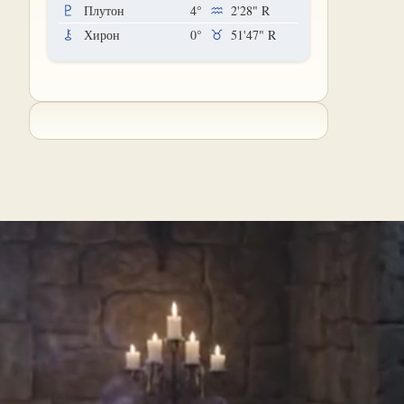
Плутон
4°
2'28"
R
Хирон
0°
51'47"
R