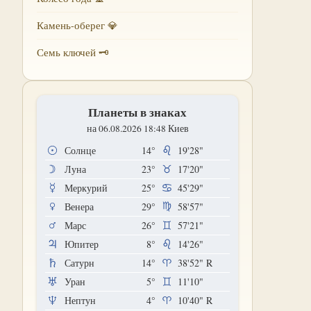
Камень-оберег 💎
Семь ключей 🗝
Планеты в знаках
на 06.08.2026 18:48 Киев
Солнце
14°
19'28"
Луна
23°
17'20"
Меркурий
25°
45'29"
Венера
29°
58'57"
Марс
26°
57'21"
Юпитер
8°
14'26"
Сатурн
14°
38'52"
R
Уран
5°
11'10"
Нептун
4°
10'40"
R