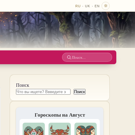
·
·
RU
UK
EN
Поиск
по
сайту
Поиск
Поиск
Гороскопы на Август