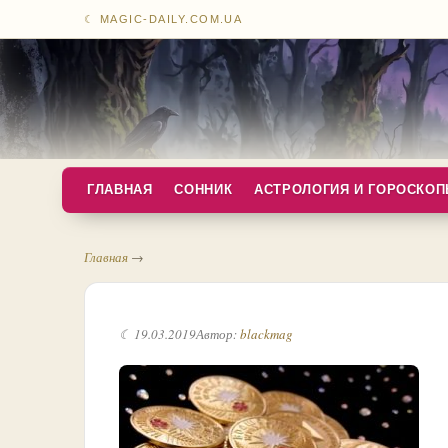
☾ MAGIC-DAILY.COM.UA
ГЛАВНАЯ
СОННИК
АСТРОЛОГИЯ И ГОРОСКО
Главная
→
☾ 19.03.2019
Автор:
blackmag