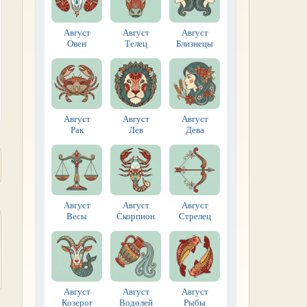
Август
Август
Август
Овен
Телец
Близнецы
Август
Август
Август
Рак
Лев
Дева
Август
Август
Август
Весы
Скорпион
Стрелец
Август
Август
Август
Козерог
Водолей
Рыбы