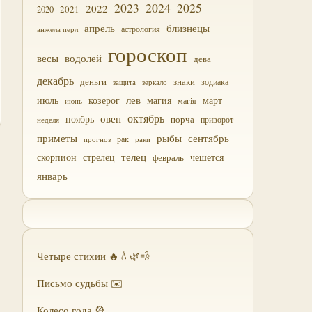
2023
2024
2025
2022
2021
2020
близнецы
апрель
астрология
анжела перл
гороскоп
водолей
весы
дева
декабрь
деньги
знаки
зодиака
зеркало
защита
лев
июль
магия
март
козерог
магія
июнь
октябрь
овен
ноябрь
порча
приворот
неделя
приметы
рыбы
сентябрь
прогноз
рак
раки
скорпион
стрелец
телец
чешется
февраль
январь
Четыре стихии 🔥💧🌿💨
Письмо судьбы ✉️
Колесо года 🎡