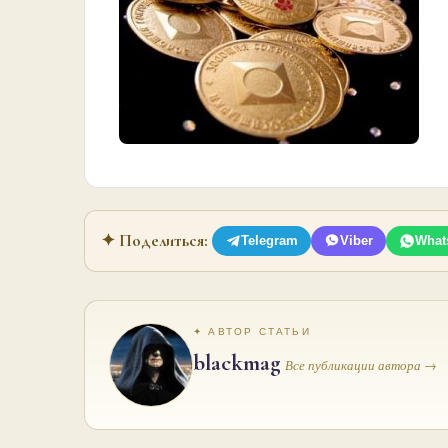
✦ Поделиться:
Telegram
Viber
What
✦ АВТОР СТАТЬИ
blackmag
Все публикации автора →