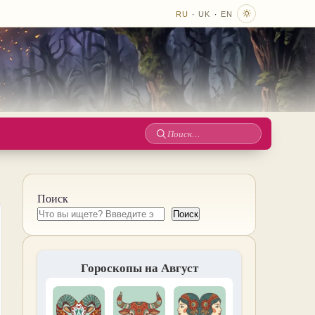
·
·
RU
UK
EN
Поиск
по
сайту
Поиск
Поиск
Гороскопы на Август