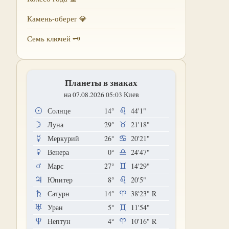
Камень-оберег 💎
Семь ключей 🗝
Планеты в знаках
на 07.08.2026 05:03 Киев
Солнце
14°
44'1"
Луна
29°
21'18"
Меркурий
26°
20'21"
Венера
0°
24'47"
Марс
27°
14'29"
Юпитер
8°
20'5"
Сатурн
14°
38'23"
R
Уран
5°
11'54"
Нептун
4°
10'16"
R