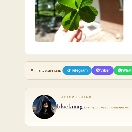
✦ Поделиться:
Telegram
Viber
What
✦ АВТОР СТАТЬИ
blackmag
Все публикации автора →