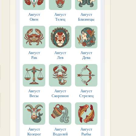
Август
Август
Август
Овен
Телец
Близнецы
Август
Август
Август
Рак
Лев
Дева
Август
Август
Август
Весы
Скорпион
Стрелец
Август
Август
Август
Козерог
Водолей
Рыбы