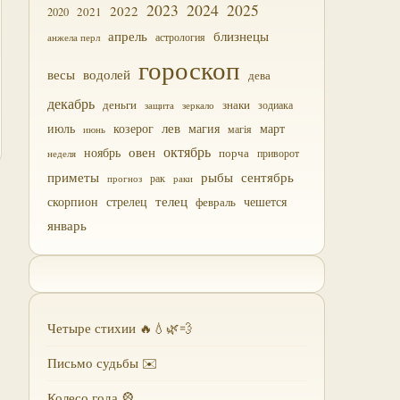
2023
2024
2025
2022
2021
2020
близнецы
апрель
астрология
анжела перл
гороскоп
водолей
весы
дева
декабрь
деньги
знаки
зодиака
зеркало
защита
лев
июль
магия
март
козерог
магія
июнь
октябрь
овен
ноябрь
порча
приворот
неделя
приметы
рыбы
сентябрь
прогноз
рак
раки
скорпион
стрелец
телец
чешется
февраль
январь
Четыре стихии 🔥💧🌿💨
Письмо судьбы ✉️
Колесо года 🎡