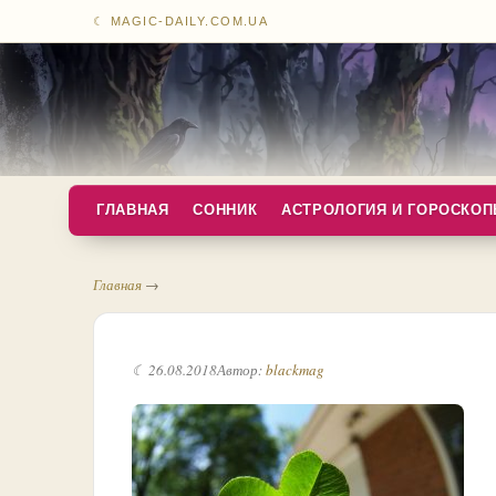
☾ MAGIC-DAILY.COM.UA
ГЛАВНАЯ
СОННИК
АСТРОЛОГИЯ И ГОРОСКО
Главная
→
☾ 26.08.2018
Автор:
blackmag