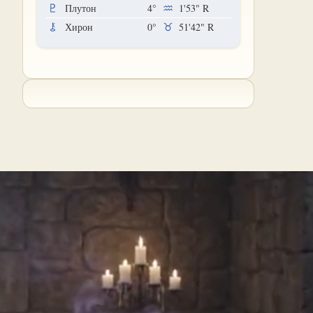
Плутон
4°
1'53"
R
Хирон
0°
51'42"
R