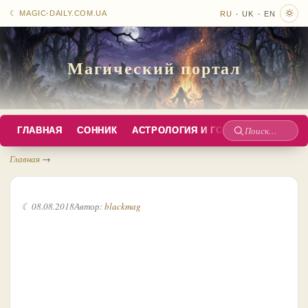
·
·
☾ MAGIC-DAILY.COM.UA
RU
UK
EN
Магический портал
ГЛАВНАЯ
СОННИК
АСТРОЛОГИЯ И ГОРОСКОПЫ
РУС
Поиск
по
Главная
→
сайту
☾ 08.08.2018
Автор:
blackmag