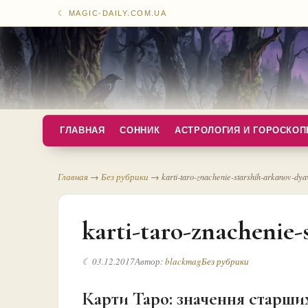
☾ MAGIC-DAILY.COM.UA
ГЛАВНАЯ
СОННИК
АСТРОЛОГИЯ И ГОРОСКО
Главная
→
Без рубрики
→
karti-taro-znachenie-starshih-arkanov-dya
karti-taro-znachenie-
☾ 03.12.2017
Автор:
blackmag
Без рубрики
Карти Таро: значення старши