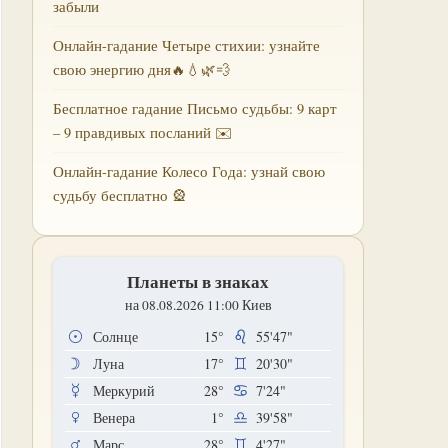
забыли
Онлайн-гадание Четыре стихии: узнайте
свою энергию дня🔥💧🌿💨
Бесплатное гадание Письмо судьбы: 9 карт
– 9 правдивых посланий ✉️
Онлайн-гадание Колесо Года: узнай свою
судьбу бесплатно 🎡
Планеты в знаках
на 08.08.2026 11:00 Киев
Солнце
15°
55'47"
Луна
17°
20'30"
Меркурий
28°
7'24"
Венера
1°
39'58"
Марс
28°
4'27"