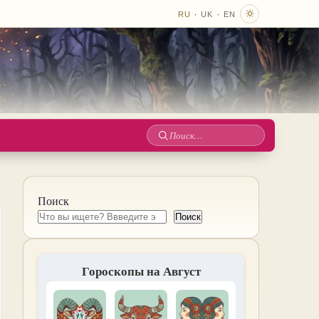
·
·
RU
UK
EN
Поиск
по
сайту
Поиск
Поиск
Гороскопы на Август