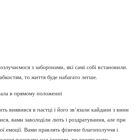
злучаємося з заборонами, які самі собі встановили.
абкостям, то життя буде набагато легше.
пала в прямому положенні
ть виявився в пастці і його зв’язали кайдани з вини
ся, вами заволоділи лють і роздратування, але при
ї емоції. Вами правлять фізичне благополуччя і
ажання панувати над іншими, ви хочете мати