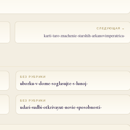
СЛЕДУЮЩАЯ →
karti-taro-znachenie-starshih-arkanovimperatrica-
БЕЗ РУБРИКИ
uborku-v-dome-soglasujte-s-lunoj-
БЕЗ РУБРИКИ
udari-sudbi-otkrivayut-novie-sposobnosti-