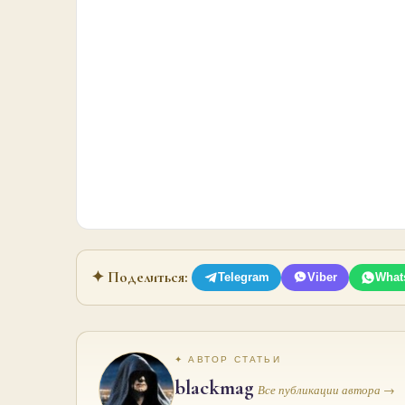
✦ Поделиться:
Telegram
Viber
What
✦ АВТОР СТАТЬИ
blackmag
Все публикации автора →