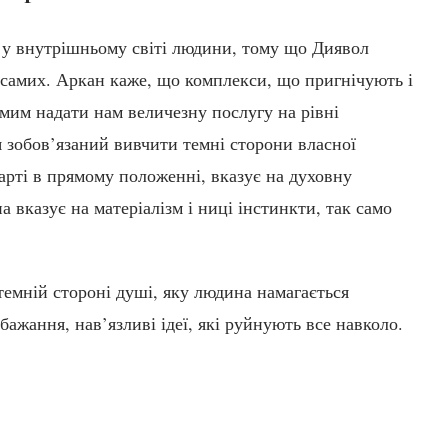
 у внутрішньому світі людини, тому що Диявол
с самих. Аркан каже, що комплекси, що пригнічують і
амим надати нам величезну послугу на рівні
«я зобов’язаний вивчити темні сторони власної
арті в прямому положенні, вказує на духовну
 вказує на матеріалізм і ниці інстинкти, так само
темній стороні душі, яку людина намагається
бажання, нав’язливі ідеї, які руйнують все навколо.