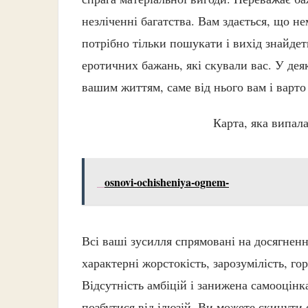
незліченні багатства. Вам здається, що нем
потрібно тільки пошукати і вихід знайдет
еротичних бажань, які скували вас. У дея
вашим життям, саме від нього вам і варто
Карта, яка випал
osnovi-ochisheniya-ognem-
Всі ваші зусилля спрямовані на досягненн
характерні жорстокість, зарозумілість, го
Відсутність амбіцій і занижена самооцінка
позбутися від ілюзій. Ви можете скинути 