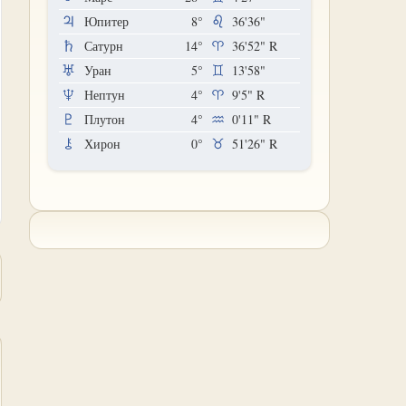
Юпитер
8°
36'36"
Сатурн
14°
36'52"
R
Уран
5°
13'58"
Нептун
4°
9'5"
R
Плутон
4°
0'11"
R
Хирон
0°
51'26"
R