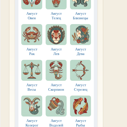
Август
Август
Август
Овен
Телец
Близнецы
Август
Август
Август
Рак
Лев
Дева
Август
Август
Август
Весы
Скорпион
Стрелец
Август
Август
Август
Козерог
Водолей
Рыбы