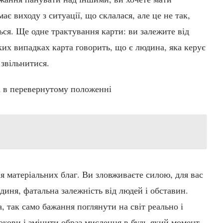
ає виходу з ситуації, що склалася, але це не так,
ься. Ще одне трактування карти: ви залежите від
ких випадках карта говорить, що є людина, яка керує
 звільнитися.
а в перевернутому положенні
я матеріальних благ. Ви зловживаєте силою, для вас
рдиня, фатальна залежність від людей і обставин.
, так само бажання поглянути на світ реально і
окови і змінити образ мислення в будь-який момент.