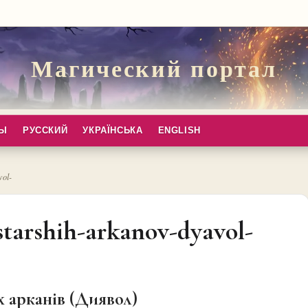
Магический портал
ПЫ
РУССКИЙ
УКРАЇНСЬКА
ENGLISH
vol-
starshih-arkanov-dyavol-
х арканів (Диявол)