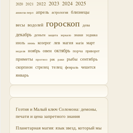
2023
2024
2025
2022
2021
2020
близнецы
апрель
астрология
анжела перл
гороскоп
водолей
весы
дева
декабрь
деньги
знаки
зодиака
зеркало
защита
лев
июль
магия
март
козерог
магія
июнь
октябрь
овен
ноябрь
порча
приворот
неделя
приметы
рыбы
сентябрь
прогноз
рак
раки
скорпион
стрелец
телец
чешется
февраль
январь
Гоэтия и Малый ключ Соломона: демоны,
печати и цена запретного знания
Планетарная магия: язык звезд, который мы