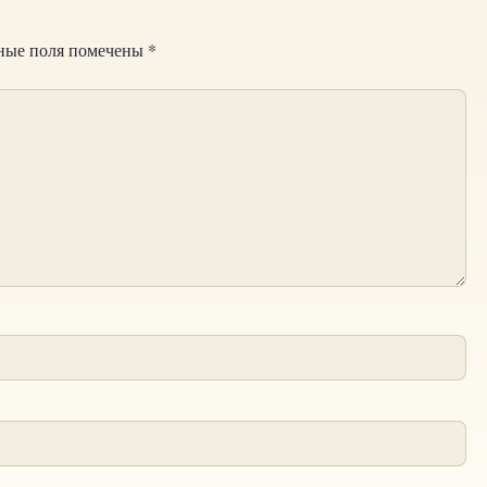
ные поля помечены
*