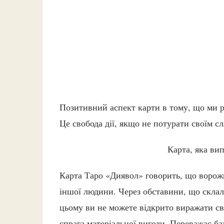
Позитивний аспект карти в тому, що ми ро
Це свобода дії, якщо не потурати своїм сл
Карта, яка ви
Карта Таро «Диявол» говорить, що ворожи
іншої людини. Через обставини, що склали
цьому ви не можете відкрито виражати сво
спрага матеріальної вигоди. Переважає б