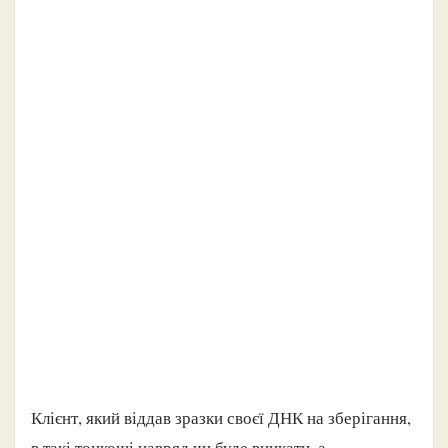
Клієнт, який віддав зразки своєї ДНК на зберігання,
в такі тонкощі навряд чи буде вникати, а