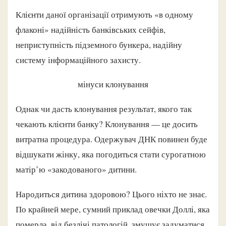
Клієнти даної організації отримують «в одному
флаконі» надійність банківських сейфів,
неприступність підземного бункера, надійну
систему інформаційного захисту.
мінуси клонування
Однак чи дасть клонування результат, якого так
чекають клієнти банку? Клонування — це досить
витратна процедура. Одержувач ДНК повинен буде
відшукати жінку, яка погодиться стати сурогатною
матір’ю «закодованого» дитини.
Народиться дитина здоровою? Цього ніхто не знає.
По крайней мере, сумний приклад овечки Доллі, яка
померла, від безлічі патологій, змушує задуматися.