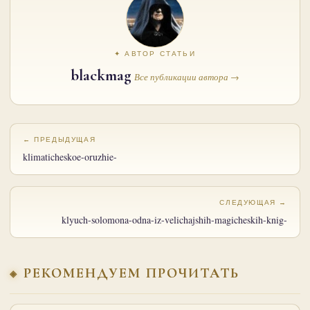
✦ АВТОР СТАТЬИ
blackmag
Все публикации автора →
← ПРЕДЫДУЩАЯ
klimaticheskoe-oruzhie-
СЛЕДУЮЩАЯ →
klyuch-solomona-odna-iz-velichajshih-magicheskih-knig-
РЕКОМЕНДУЕМ ПРОЧИТАТЬ