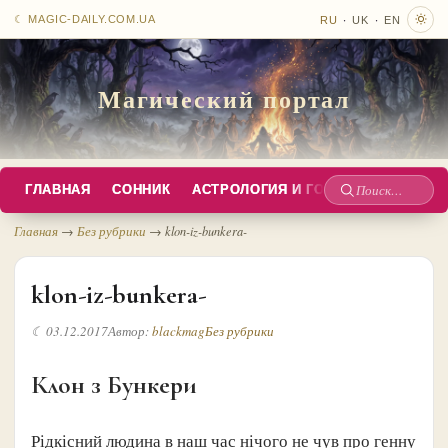
·
·
☾ MAGIC-DAILY.COM.UA
RU
UK
EN
Магический портал
ГЛАВНАЯ
СОННИК
АСТРОЛОГИЯ И ГОРОСКОПЫ
РУС
Поиск
по
Главная
→
Без рубрики
→
klon-iz-bunkera-
сайту
klon-iz-bunkera-
☾ 03.12.2017
Автор:
blackmag
Без рубрики
Клон з Бункери
Рідкісний людина в наш час нічого не чув про генну