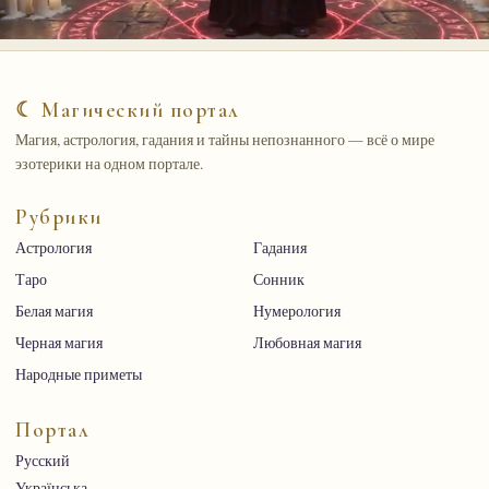
☾ Магический портал
Магия, астрология, гадания и тайны непознанного — всё о мире
эзотерики на одном портале.
Рубрики
Астрология
Гадания
Таро
Сонник
Белая магия
Нумерология
Черная магия
Любовная магия
Народные приметы
Портал
Русский
Українська