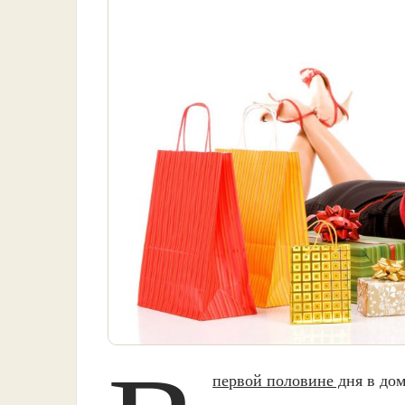
первой половине д
ня в до