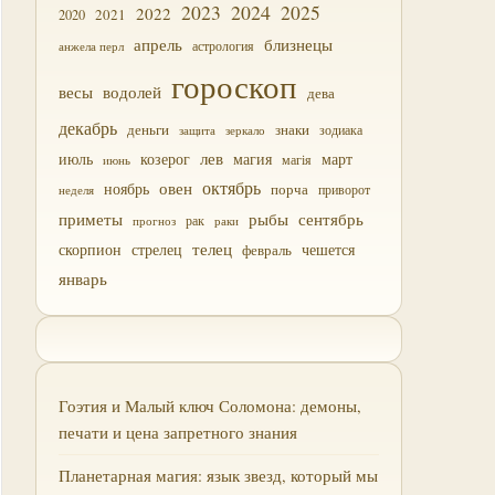
2023
2024
2025
2022
2021
2020
близнецы
апрель
астрология
анжела перл
гороскоп
водолей
весы
дева
декабрь
деньги
знаки
зодиака
зеркало
защита
лев
июль
магия
март
козерог
магія
июнь
октябрь
овен
ноябрь
порча
приворот
неделя
приметы
рыбы
сентябрь
прогноз
рак
раки
скорпион
стрелец
телец
чешется
февраль
январь
Гоэтия и Малый ключ Соломона: демоны,
печати и цена запретного знания
Планетарная магия: язык звезд, который мы