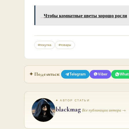
Чтобы комнатные цветы хорошо росли
#покупка
#товары
✦ Поделиться:
Telegram
Viber
What
✦ АВТОР СТАТЬИ
blackmag
Все публикации автора →