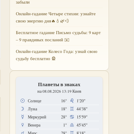
забыли
Онлайн-гадание Четыре стихии: узнайте
свою энергию дня🔥💧🌿💨
Бесплатное гадание Письмо судьбы: 9 карт
– 9 правдивых посланий ✉️
Онлайн-гадание Колесо Года: узнай свою
судьбу бесплатно 🎡
Планеты в знаках
на 08.08.2026 13:19 Киев
Солнце
16°
1'20"
Луна
18°
44'38"
Меркурий
28°
15'59"
Венера
1°
45'45"
Марс
28°
8'18"