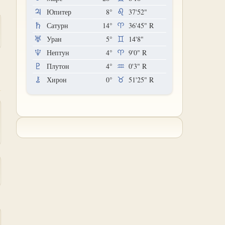
Юпитер
8°
37'52"
Сатурн
14°
36'45"
R
Уран
5°
14'8"
Нептун
4°
9'0"
R
Плутон
4°
0'3"
R
Хирон
0°
51'25"
R