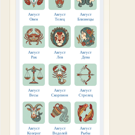
Август
Август
Август
Овен
Телец
Близнецы
Август
Август
Август
Рак
Лев
Дева
Август
Август
Август
Весы
Скорпион
Стрелец
Август
Август
Август
Козерог
Водолей
Рыбы