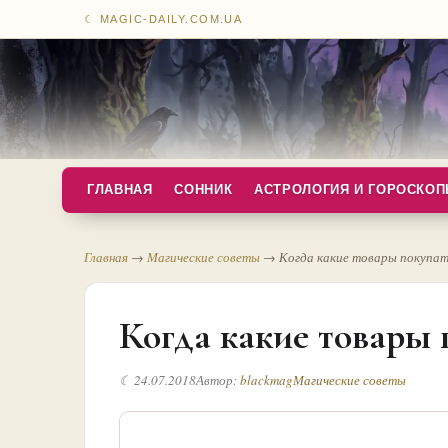
☾ MAGIC-DAILY.COM.UA
ГЛАВНАЯ
СОННИК
АСТРОЛОГИЯ И ГОРОСКО
Главная
→
Магические советы
→
Когда какие товары покупа
Когда какие товары 
☾ 24.07.2018
Автор:
blackmag
Магические советы