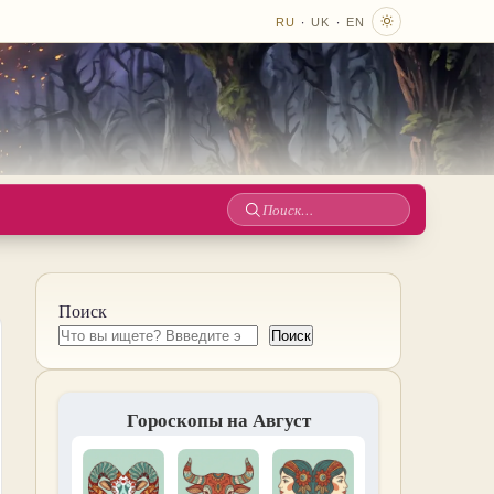
·
·
RU
UK
EN
Поиск
по
сайту
Поиск
Поиск
Гороскопы на Август