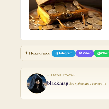
✦ Поделиться:
Telegram
Viber
What
✦ АВТОР СТАТЬИ
blackmag
Все публикации автора →