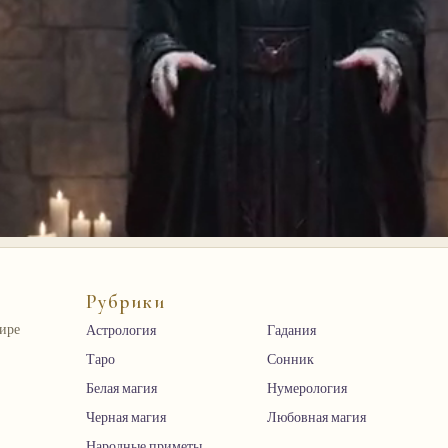
Рубрики
мире
Астрология
Гадания
Таро
Сонник
Белая магия
Нумерология
Черная магия
Любовная магия
Народные приметы