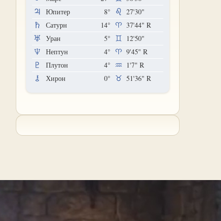
Юпитер
8°
27'30"
Сатурн
14°
37'44"
R
Уран
5°
12'50"
Нептун
4°
9'45"
R
Плутон
4°
1'7"
R
Хирон
0°
51'36"
R