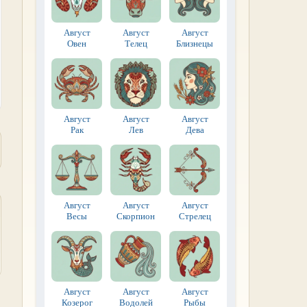
Август
Август
Август
Овен
Телец
Близнецы
Август
Август
Август
Рак
Лев
Дева
Август
Август
Август
Весы
Скорпион
Стрелец
Август
Август
Август
Козерог
Водолей
Рыбы