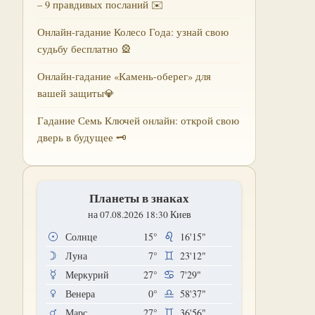
– 9 правдивых посланий ✉️
Онлайн-гадание Колесо Года: узнай свою
судьбу бесплатно 🎡
Онлайн-гадание «Камень-оберег» для
вашей защиты💎
Гадание Семь Ключей онлайн: открой свою
дверь в будущее 🗝
Планеты в знаках
на 07.08.2026 18:30 Киев
Солнце
15°
16'15"
Луна
7°
23'12"
Меркурий
27°
7'29"
Венера
0°
58'37"
Марс
27°
36'56"