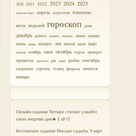
2023
2024
2025
2022
2021
2020
близнецы
апрель
астрология
анжела перл
гороскоп
водолей
весы
дева
декабрь
деньги
знаки
зодиака
зеркало
защита
лев
июль
магия
март
козерог
магія
июнь
октябрь
овен
ноябрь
порча
приворот
неделя
приметы
рыбы
сентябрь
прогноз
рак
раки
скорпион
стрелец
телец
чешется
февраль
январь
Онлайн-гадание Четыре стихии: узнайте
свою энергию дня🔥💧🌿💨
Бесплатное гадание Письмо судьбы: 9 карт