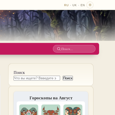
·
·
RU
UK
EN
Поиск
по
сайту
Поиск
Поиск
Гороскопы на Август