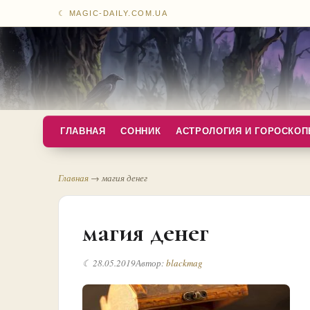
☾ MAGIC-DAILY.COM.UA
ГЛАВНАЯ
СОННИК
АСТРОЛОГИЯ И ГОРОСКО
Главная
→
магия денег
магия денег
☾ 28.05.2019
Автор:
blackmag