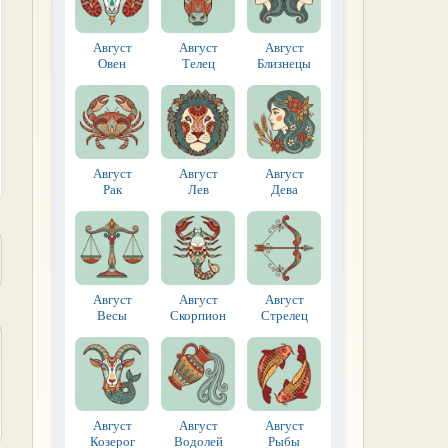
Август
Август
Август
Овен
Телец
Близнецы
Август
Август
Август
Рак
Лев
Дева
Август
Август
Август
Весы
Скорпион
Стрелец
Август
Август
Август
Козерог
Водолей
Рыбы