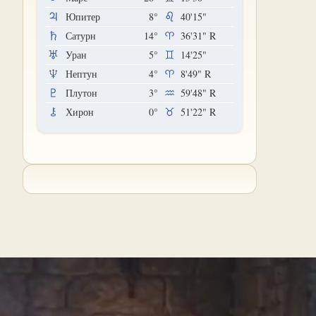
Юпитер
8°
40'15"
Сатурн
14°
36'31"
R
Уран
5°
14'25"
Нептун
4°
8'49"
R
Плутон
3°
59'48"
R
Хирон
0°
51'22"
R