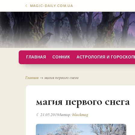
☾ MAGIC-DAILY.COM.UA
ГЛАВНАЯ
СОННИК
АСТРОЛОГИЯ И ГОРОСКО
Главная
→
магия первого снега
магия первого снега
☾ 21.05.2019
Автор:
blackmag