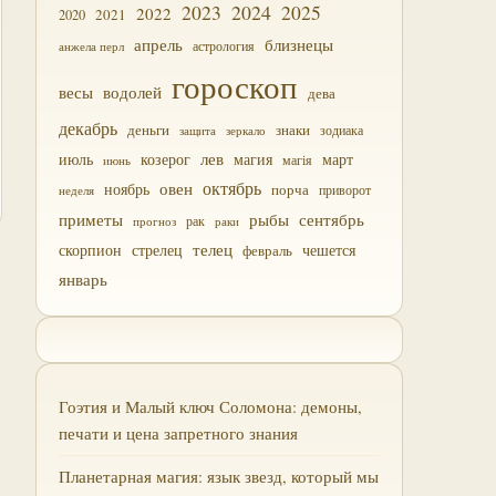
2023
2024
2025
2022
2021
2020
близнецы
апрель
астрология
анжела перл
гороскоп
водолей
весы
дева
декабрь
деньги
знаки
зодиака
зеркало
защита
лев
июль
магия
март
козерог
магія
июнь
октябрь
овен
ноябрь
порча
приворот
неделя
приметы
рыбы
сентябрь
прогноз
рак
раки
скорпион
стрелец
телец
чешется
февраль
январь
Гоэтия и Малый ключ Соломона: демоны,
печати и цена запретного знания
Планетарная магия: язык звезд, который мы