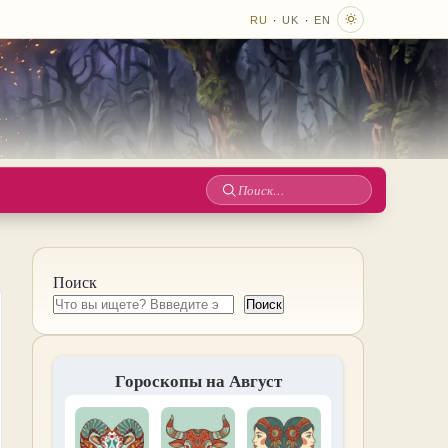
·
·
RU
UK
EN
Поиск
по
сайту
Поиск
Поиск
Гороскопы на Август