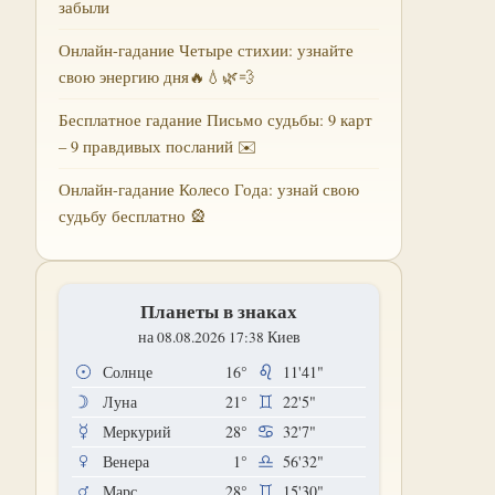
забыли
Онлайн-гадание Четыре стихии: узнайте
свою энергию дня🔥💧🌿💨
Бесплатное гадание Письмо судьбы: 9 карт
– 9 правдивых посланий ✉️
Онлайн-гадание Колесо Года: узнай свою
судьбу бесплатно 🎡
Планеты в знаках
на 08.08.2026 17:38 Киев
Солнце
16°
11'41"
Луна
21°
22'5"
Меркурий
28°
32'7"
Венера
1°
56'32"
Марс
28°
15'30"