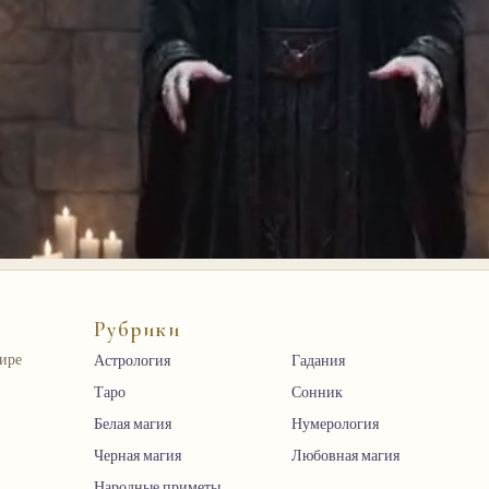
Рубрики
мире
Астрология
Гадания
Таро
Сонник
Белая магия
Нумерология
Черная магия
Любовная магия
Народные приметы