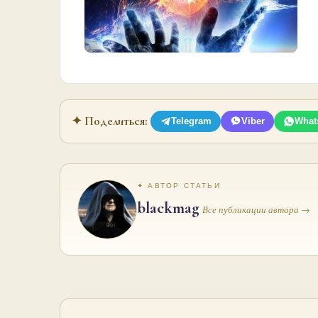
✦ Поделиться:
Telegram
Viber
What
✦ АВТОР СТАТЬИ
blackmag
Все публикации автора →