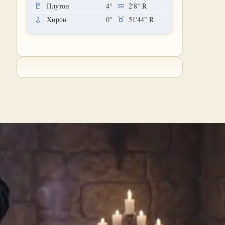
Плутон
4°
2'8"
R
Хирон
0°
51'44"
R