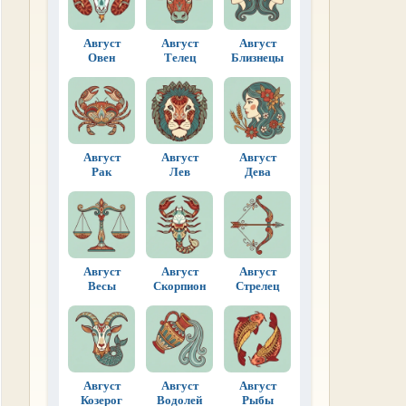
Август
Август
Август
Овен
Телец
Близнецы
Август
Август
Август
Рак
Лев
Дева
Август
Август
Август
Весы
Скорпион
Стрелец
Август
Август
Август
Козерог
Водолей
Рыбы