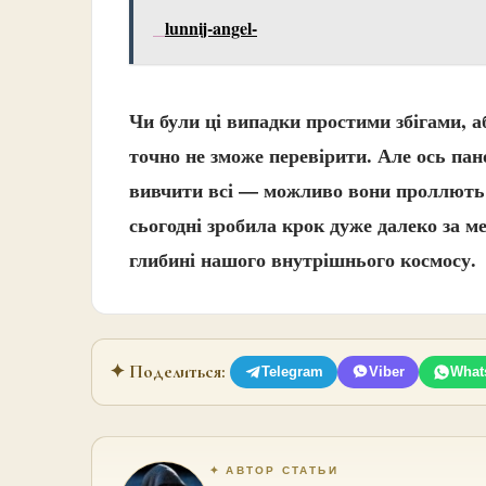
lunnij-angel-
Чи були ці випадки простими збігами, аб
точно не зможе перевірити. Але ось пан
вивчити всі — можливо вони проллють с
сьогодні зробила крок дуже далеко за ме
глибині нашого внутрішнього космосу.
✦ Поделиться:
Telegram
Viber
What
✦ АВТОР СТАТЬИ