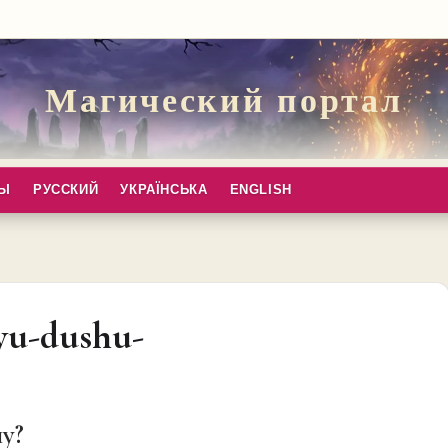
Магический портал
ПЫ
РУССКИЙ
УКРАЇНСЬКА
ENGLISH
yu-dushu-
у?