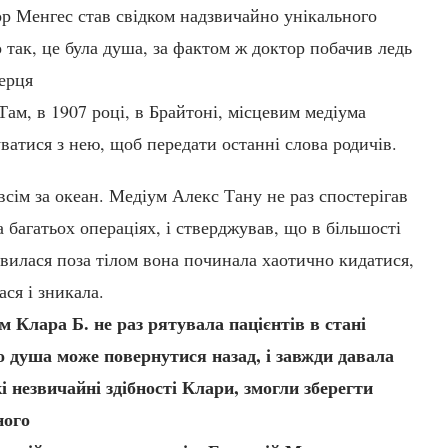
ор Менгес став свідком надзвичайно унікального
о так, це була душа, за фактом ж доктор побачив ледь
ерця
ам, в 1907 році, в Брайтоні, місцевим медіума
ватися з нею, щоб передати останні слова родичів.
сім за океан. Медіум Алекс Тану не раз спостерігав
а багатьох операціях, і стверджував, що в більшості
вилася поза тілом вона починала хаотично кидатися,
ася і зникала.
ум Клара Б. не раз рятувала пацієнтів в стані
о душа може повернутися назад, і завжди давала
і незвичайні здібності Клари, змогли зберегти
ного