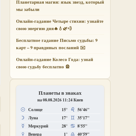
Планетарная магия: язык звезд, который
мы забыли
Онлайн-гадание Четыре стихии: узнайте
свою энергию дня🔥💧🌿💨
Бесплатное гадание Письмо судьбы: 9
карт – 9 правдивых посланий ✉️
Онлайн-гадание Колесо Года: узнай
свою судьбу бесплатно 🎡
Планеты в знаках
на 08.08.2026 11:24 Киев
Солнце
15°
56'46"
Луна
17°
35'17"
Меркурий
28°
8'55"
Венера
1°
40'59"