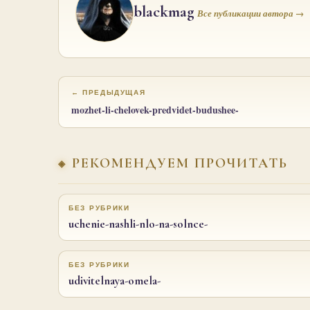
blackmag
Все публикации автора →
← ПРЕДЫДУЩАЯ
mozhet-li-chelovek-predvidet-budushee-
РЕКОМЕНДУЕМ ПРОЧИТАТЬ
БЕЗ РУБРИКИ
uchenie-nashli-nlo-na-solnce-
БЕЗ РУБРИКИ
udivitelnaya-omela-