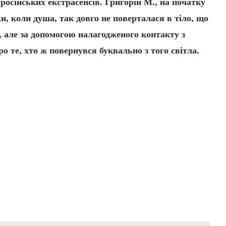
 російських екстрасенсів. Григорій М., на початку
и, коли душа, так довго не поверталася в тіло, що
, але за допомогою налагодженого контакту з
о те, хто ж повернувся буквально з того світла.