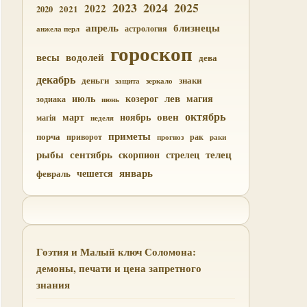
2023
2024
2025
2022
2021
2020
близнецы
апрель
астрология
анжела перл
гороскоп
водолей
весы
дева
декабрь
деньги
знаки
зеркало
защита
лев
магия
июль
козерог
зодиака
июнь
октябрь
овен
март
ноябрь
магія
неделя
приметы
порча
приворот
рак
прогноз
раки
рыбы
сентябрь
телец
скорпион
стрелец
январь
чешется
февраль
Гоэтия и Малый ключ Соломона:
демоны, печати и цена запретного
знания