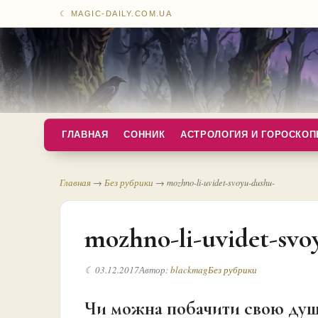
☾ MAGIC-DAILY.COM.UA
ГЛАВНАЯ
СОННИК
АСТРОЛОГИЯ И ГОРОСКО
Главная
→
Без рубрики
→
mozhno-li-uvidet-svoyu-dushu-
mozhno-li-uvidet-svo
☾ 03.12.2017
Автор:
blackmag
Без рубрики
Чи можна побачити свою душ