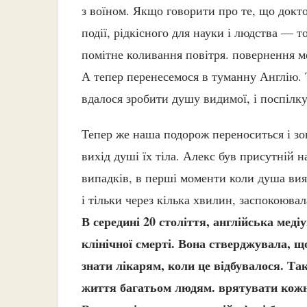
з воїном. Якщо говорити про те, що докт
події, рідкісного для науки і людства — т
помітне коливання повітря. повернення м
А тепер перенесемося в туманну Англію. Т
вдалося зробити душу видимої, і поспілку
Тепер же наша подорож переноситься і зов
вихід душі їх тіла. Алекс був присутній н
випадків, в перші моменти коли душа вия
і тільки через кілька хвилин, заспокоювал
В середині 20 століття, англійська меді
клінічної смерті. Вона стверджувала, щ
знати лікарям, коли це відбувалося. Так
життя багатьом людям. врятувати кож