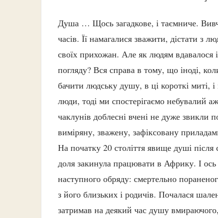
Душа … Щось загадкове, і таємниче. Вив
часів. Її намагалися зважити, дістати з 
своїх прихожан. Але як людям вдавалося 
погляду? Вся справа в тому, що іноді, ко
бачити людську душу, в ці короткі миті, і
люди, тоді ми спостерігаємо небувалий ажі
чаклунів доблесні вчені не дуже звикли п
виміряну, зважену, зафіксовану приладам
На початку 20 століття явище душі після 
доля закинула працювати в Африку. І ось
наступного обряду: смертельно пораненог
з його близьких і родичів. Почалася шален
затримав на деякий час душу вмираючого,