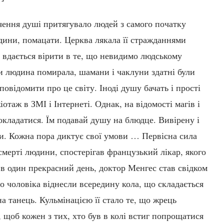
чення душі притягувало людей з самого початку
людини, помацати. Церква лякала її стражданнями
і вдається вірити в те, що невидимо людському
ли людина помирала, шамани і чаклуни здатні були
 повідомити про це світу. Іноді душу бачать і прості
отаж в ЗМІ і Інтернеті. Однак, на відомості магів і
окладатися. Їм подавай душу на блюдце. Вивірену і
и. Кожна пора диктує свої умови … Первісна сила
смерті людини, спостерігав французький лікар, якого
 в один прекрасний день, доктор Менгес став свідком
о чоловіка віднесли всередину кола, що складається
а танець. Кульмінацією її стало те, що жрець
 щоб кожен з тих, хто був в колі встиг попрощатися