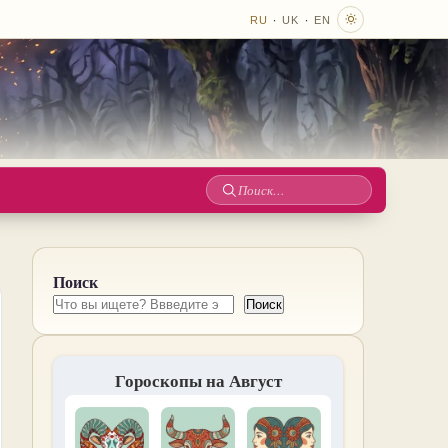
·
·
RU
UK
EN
Поиск
по
сайту
Поиск
Поиск
Гороскопы на Август