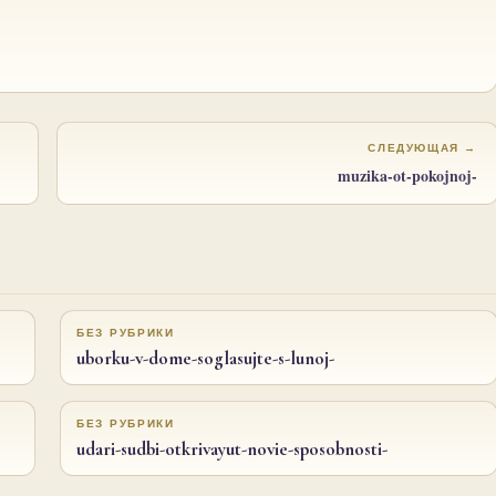
СЛЕДУЮЩАЯ →
muzika-ot-pokojnoj-
БЕЗ РУБРИКИ
uborku-v-dome-soglasujte-s-lunoj-
БЕЗ РУБРИКИ
udari-sudbi-otkrivayut-novie-sposobnosti-