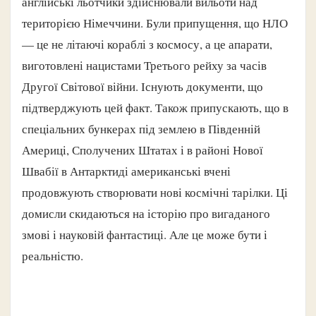
англійські льотчики здійснювали вильоти над
територією Німеччини. Були припущення, що НЛО
— це не літаючі кораблі з космосу, а це апарати,
виготовлені нацистами Третього рейху за часів
Другої Світової війни. Існують документи, що
підтверджують цей факт. Також припускають, що в
спеціальних бункерах під землею в Південній
Америці, Сполучених Штатах і в районі Нової
Швабії в Антарктиді американські вчені
продовжують створювати нові космічні тарілки. Ці
домисли скидаються на історію про вигаданого
змові і науковій фантастиці. Але це може бути і
реальністю.