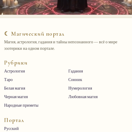
☾ Магический портал
Магия, астрология, гадания и тайны непознанного — всё о мире
эзотерики на одном портале.
Рубрики
Астрология
Гадания
Таро
Сонник
Белая магия
Нумерология
Черная магия
Любовная магия
Народные приметы
Портал
Русский