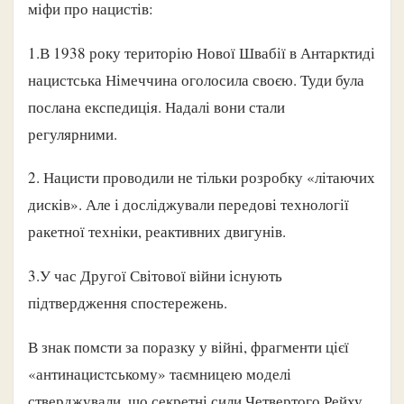
міфи про нацистів:
1.В 1938 року територію Нової Швабії в Антарктиді
нацистська Німеччина оголосила своєю. Туди була
послана експедиція. Надалі вони стали
регулярними.
2. Нацисти проводили не тільки розробку «літаючих
дисків». Але і досліджували передові технології
ракетної техніки, реактивних двигунів.
3.У час Другої Світової війни існують
підтвердження спостережень.
В знак помсти за поразку у війні, фрагменти цієї
«антинацистському» таємницею моделі
стверджували, що секретні сили Четвертого Рейху