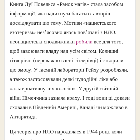
Книга Луї Повельса «Ранок магів» стала засобом
інформації, яка надихнула багатьох авторів
досліджувати цю тему. Мотиви «нацистського
езотеризм» нез’ясовно якось пов’язані з НЛО.
неонацистські сподвижники
робили
все для того,
щоб завоювати владу над усім світом. Колишні
гітлерівці (переважно вчені гітлерівці) і створили
цю змову. У таємній лабораторії Рейху розробляли,
а також застосовували деякі чудодійні ліки або
«альтернативну технологію». У другій світовій
війні Німеччина зазнала краху. І тоді вони ці докази
сховали в Південній Америці, Канаді чи можливо в
Антарктиді.
Ця теорія про НЛО народилася в 1944 році, коли