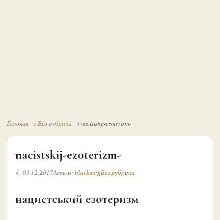
Главная
→
Без рубрики
→
nacistskij-ezoterizm-
nacistskij-ezoterizm-
☾ 03.12.2017
Автор:
blackmag
Без рубрики
нацистський езотеризм