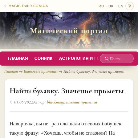
·
·
☾ MAGIC-DAILY.COM.UA
RU
UK
EN
Магический портал
ГЛАВНАЯ
СОННИК
АСТРОЛОГИЯ И ГОРОСКОПЫ
РУС
Поиск
по
Главная
→
Бытовые приметы
→
Найти булавку. Значение приметы
сайту
Найти булавку. Значение приметы
☾ 01.06.2022
Автор:
blackmag
Бытовые приметы
Наверняка, вы не раз слышали от своих бабушек
такую фразу: «Хочешь, чтобы не сглазили? На