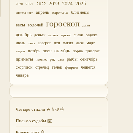
2023
2024
2025
2022
2021
2020
близнецы
апрель
астрология
анжела перл
гороскоп
водолей
весы
дева
декабрь
деньги
знаки
зодиака
зеркало
защита
лев
июль
магия
март
козерог
магія
июнь
октябрь
овен
ноябрь
порча
приворот
неделя
приметы
рыбы
сентябрь
прогноз
рак
раки
скорпион
стрелец
телец
чешется
февраль
январь
Четыре стихии 🔥💧🌿💨
Письмо судьбы ✉️
Колесо года 🎡