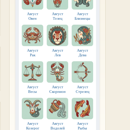
Август
Август
Август
Овен
Телец
Близнецы
Август
Август
Август
Рак
Лев
Дева
Август
Август
Август
Весы
Скорпион
Стрелец
Август
Август
Август
Козерог
Водолей
Рыбы