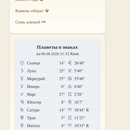
Камень-оберег 💎
Семь ключей 🗝
Планеты в знаках
на 06.08.2026 21:52 Киев
Солнце
14°
26'48"
Луна
25°
5'40"
Меркурий
25°
55'48"
Венера
0°
6'40"
Марс
27°
2'28"
Юпитер
8°
16'7"
Сатурн
14°
38'44"
R
Уран
5°
11'23"
Нептун
4°
10'33"
R