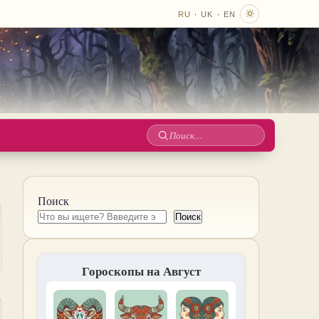
·
·
RU
UK
EN
Поиск
по
сайту
Поиск
Поиск
Гороскопы на Август