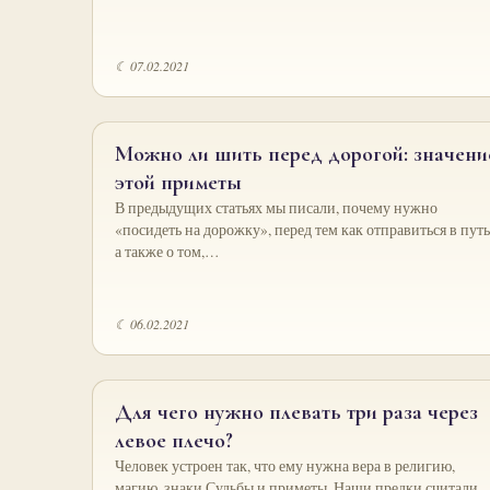
☾ 07.02.2021
Можно ли шить перед дорогой: значени
этой приметы
В предыдущих статьях мы писали, почему нужно
«посидеть на дорожку», перед тем как отправиться в путь
а также о том,…
☾ 06.02.2021
Для чего нужно плевать три раза через
левое плечо?
Человек устроен так, что ему нужна вера в религию,
магию, знаки Судьбы и приметы. Наши предки считали,