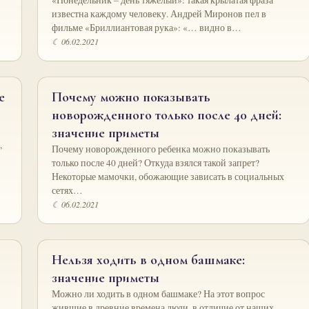
«Понедельник – день тяжелый»: такая крылатая фраза
известна каждому человеку. Андрей Миронов пел в
фильме «Бриллиантовая рука»: «… видно в…
☾ 06.02.2021
е
Почему можно показывать
новорожденного только после 40 дней:
значение приметы
,
Почему новорожденного ребенка можно показывать
только после 40 дней? Откуда взялся такой запрет?
Некоторые мамочки, обожающие зависать в социальных
сетях…
☾ 06.02.2021
Нельзя ходить в одном башмаке:
значение приметы
Можно ли ходить в одном башмаке? На этот вопрос
жившие в древние времена люди, в отличие от наших