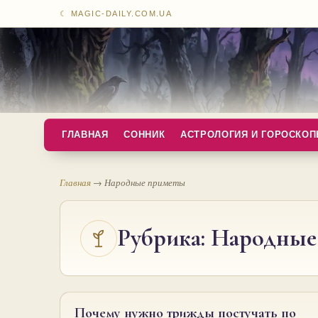
☾ MAGIC-DAILY.COM.UA
ГЛАВНАЯ
СОННИК
АСТРОЛОГИЯ И ГОРОСКО
Главная
→
Народные приметы
Рубрика:
Народные
Почему нужно трижды постучать по