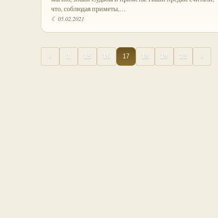
что, соблюдая приметы,…
☾ 05.02.2021
17
‹
1
15
16
18
19
23
›