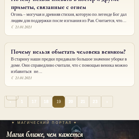
приметы, связанные с огнем
Огонь – могучая и древняя стихия, которую по легенде Бог дал
людям для поддержки после изгнания из Рая. Считается, что…
☾ 21.01.2021
Почему нельзя обметать человека веником?
В старину наши предки придавали большое значение уборке в
доме. Они справедливо считали, что с помощью веника можно
избавиться не…
☾ 21.01.2021
…
…
Пагинация
19
‹
1
17
18
20
21
23
›
записей
✦ МАГИЧЕСКИЙ ПОРТАЛ ✦
Магия ближе, чем кажется