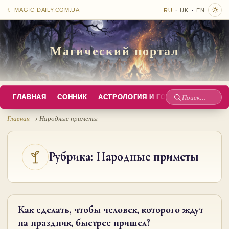
·
·
☾ MAGIC-DAILY.COM.UA
RU
UK
EN
Магический портал
ГЛАВНАЯ
СОННИК
АСТРОЛОГИЯ И ГОРОСКОПЫ
РУС
Поиск
по
Главная
→
Народные приметы
сайту
Рубрика:
Народные приметы
Как сделать, чтобы человек, которого ждут
на праздник, быстрее пришел?