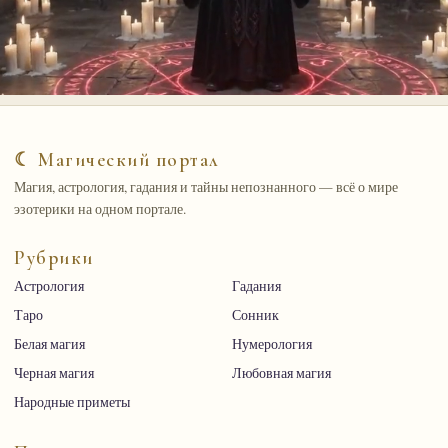
☾ Магический портал
Магия, астрология, гадания и тайны непознанного — всё о мире
эзотерики на одном портале.
Рубрики
Астрология
Гадания
Таро
Сонник
Белая магия
Нумерология
Черная магия
Любовная магия
Народные приметы