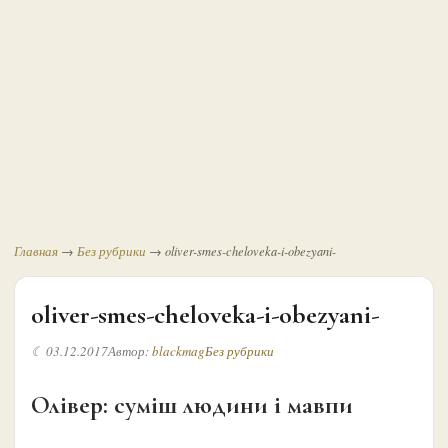
Главная
→
Без рубрики
→
oliver-smes-cheloveka-i-obezyani-
oliver-smes-cheloveka-i-obezyani-
☾ 03.12.2017
Автор:
blackmag
Без рубрики
Олівер: суміш людини і мавпи