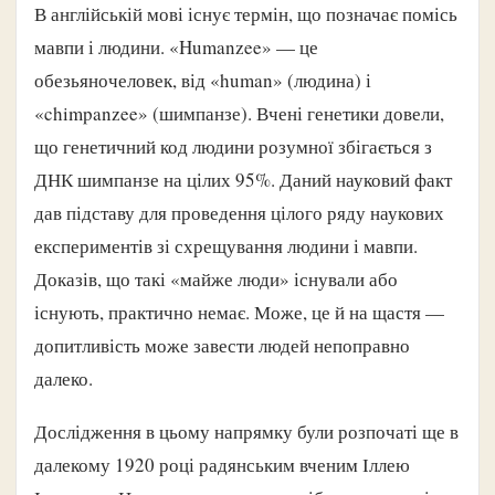
В англійській мові існує термін, що позначає помісь
мавпи і людини. «Humanzee» — це
обезьяночеловек, від «human» (людина) і
«chimpanzee» (шимпанзе). Вчені генетики довели,
що генетичний код людини розумної збігається з
ДНК шимпанзе на цілих 95%. Даний науковий факт
дав підставу для проведення цілого ряду наукових
експериментів зі схрещування людини і мавпи.
Доказів, що такі «майже люди» існували або
існують, практично немає. Може, це й на щастя —
допитливість може завести людей непоправно
далеко.
Дослідження в цьому напрямку були розпочаті ще в
далекому 1920 році радянським вченим Іллею