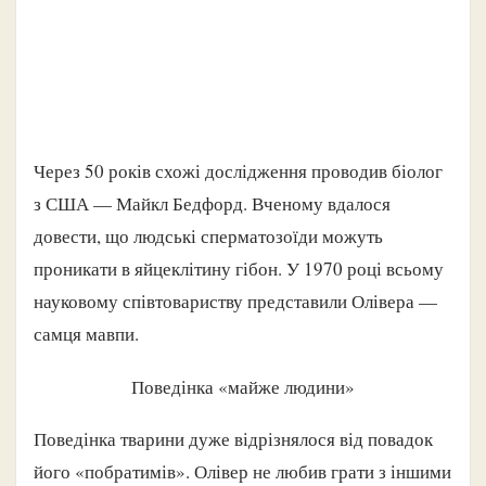
Через 50 років схожі дослідження проводив біолог
з США — Майкл Бедфорд. Вченому вдалося
довести, що людські сперматозоїди можуть
проникати в яйцеклітину гібон. У 1970 році всьому
науковому співтовариству представили Олівера —
самця мавпи.
Поведінка «майже людини»
Поведінка тварини дуже відрізнялося від повадок
його «побратимів». Олівер не любив грати з іншими