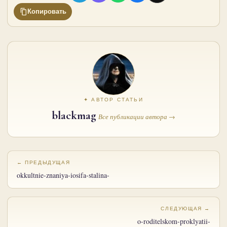
Копировать
✦ АВТОР СТАТЬИ
blackmag
Все публикации автора →
← ПРЕДЫДУЩАЯ
okkultnie-znaniya-iosifa-stalina-
СЛЕДУЮЩАЯ →
o-roditelskom-proklyatii-