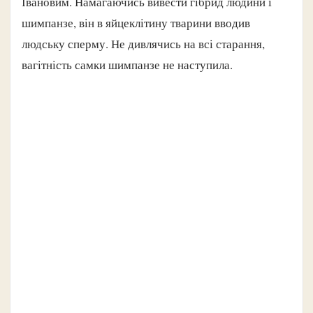
Івановим. Намагаючись вивести гібрид людини і
шимпанзе, він в яйцеклітину тварини вводив
людську сперму. Не дивлячись на всі старання,
вагітність самки шимпанзе не наступила.