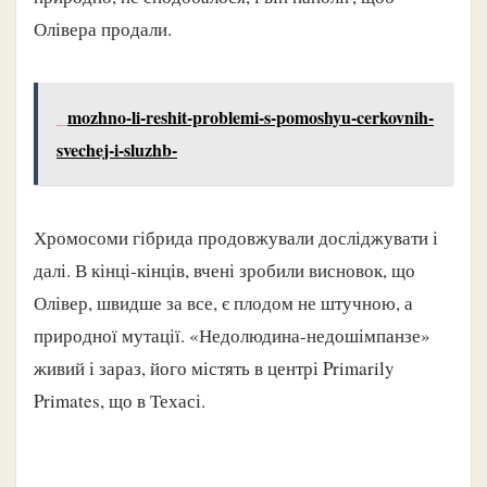
Олівера продали.
mozhno-li-reshit-problemi-s-pomoshyu-cerkovnih-
svechej-i-sluzhb-
Хромосоми гібрида продовжували досліджувати і
далі. В кінці-кінців, вчені зробили висновок, що
Олівер, швидше за все, є плодом не штучною, а
природної мутації. «Недолюдина-недошімпанзе»
живий і зараз, його містять в центрі Primarily
Primates, що в Техасі.