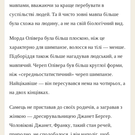
мавпами, вважаючи за краще перебувати в
суспільстві людей. Та й чисто зовні мавпа більше
була схожа на людину, а не на свій біологічний вид.
Морда Олівера була більш плоскою, ніж це
характерно для шимпанзе, волосся на тілі — менше.
Підборіддя також більше нагадував людський, а не
мавпячий. Череп Олівера був більш круглої форми,
ніж «середньостатистичний» череп шимпанзе.
Найцікавіше — він пересувався нема на чотирьох, а
на двох кінцівках.
Самець не приставав до своїх родичів, а загравав з
жінкою — дресирувальницею Джанет Бергер.
Чоловікові Джанет, Франку, такий стан речей,
природно, не сподобалося, і він наполіг, щоб