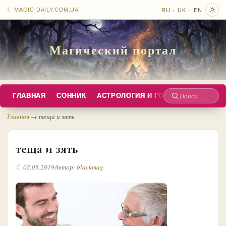
·
·
☾ MAGIC-DAILY.COM.UA
RU
UK
EN
Магический портал
ГЛАВНАЯ
СОННИК
АСТРОЛОГИЯ И ГОРОСКОПЫ
РУС
Поиск
по
Главная
→
теща и зять
сайту
теща и зять
☾ 02.05.2019
Автор:
blackmag