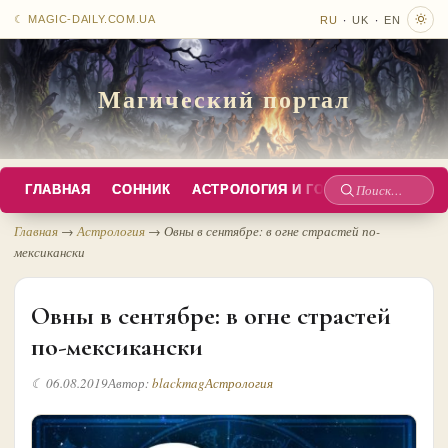
·
·
☾ MAGIC-DAILY.COM.UA
RU
UK
EN
Магический портал
ГЛАВНАЯ
СОННИК
АСТРОЛОГИЯ И ГОРОСКОПЫ
РУС
Поиск
по
Главная
→
Астрология
→
Овны в сентябре: в огне страстей по-
мексикански
сайту
Овны в сентябре: в огне страстей
по-мексикански
☾ 06.08.2019
Автор:
blackmag
Астрология