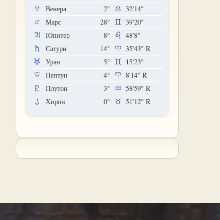
Венера
2°
32'14"
Марс
28°
39'20"
Юпитер
8°
48'8"
Сатурн
14°
35'43"
R
Уран
5°
15'23"
Нептун
4°
8'14"
R
Плутон
3°
58'59"
R
Хирон
0°
51'12"
R