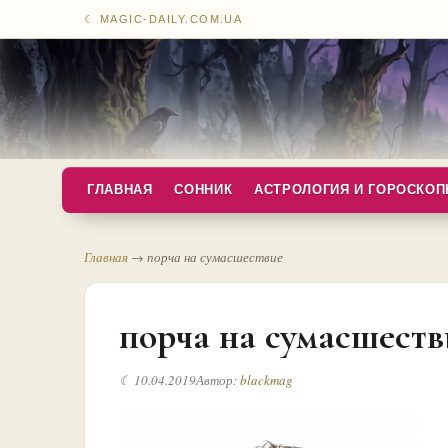
☾ MAGIC-DAILY.COM.UA
ГЛАВНАЯ
СОННИК
АСТРОЛОГИЯ И ГОРОСКО
Главная
→
порча на сумасшествие
порча на сумасшеств
☾ 10.04.2019
Автор:
blackmag