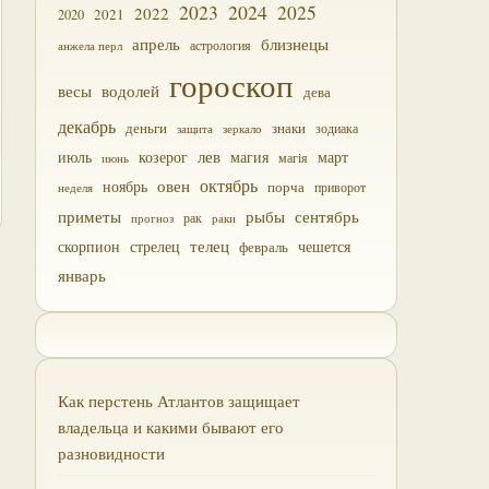
2023
2024
2025
2022
2021
2020
близнецы
апрель
астрология
анжела перл
гороскоп
водолей
весы
дева
декабрь
деньги
знаки
зодиака
зеркало
защита
лев
июль
магия
март
козерог
магія
июнь
октябрь
овен
ноябрь
порча
приворот
неделя
приметы
рыбы
сентябрь
прогноз
рак
раки
скорпион
стрелец
телец
чешется
февраль
январь
Как перстень Атлантов защищает
владельца и какими бывают его
разновидности