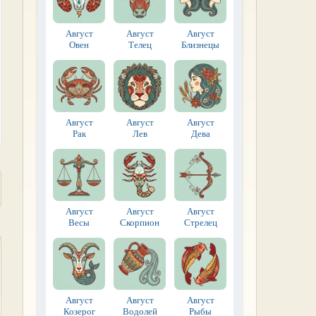
Август
Август
Август
Овен
Телец
Близнецы
Август
Август
Август
Рак
Лев
Дева
Август
Август
Август
Весы
Скорпион
Стрелец
Август
Август
Август
Козерог
Водолей
Рыбы