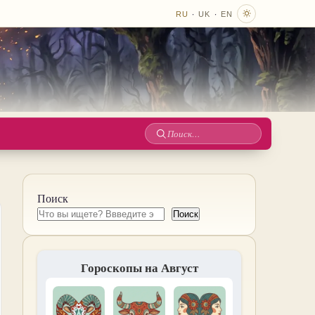
·
·
RU
UK
EN
Поиск
по
сайту
Поиск
Поиск
Гороскопы на Август