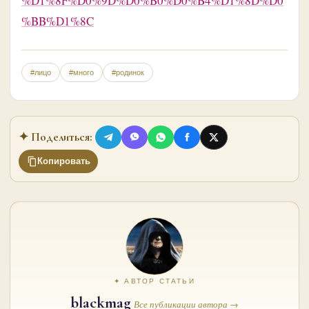
%D1%8F%D0%9D%D0%B0%D0%B4%D1%8D%D0
%BB%D1%8C
#лицо
#много
#родинок
✦ Поделиться:
Копировать
✦ АВТОР СТАТЬИ
blackmag
Все публикации автора →