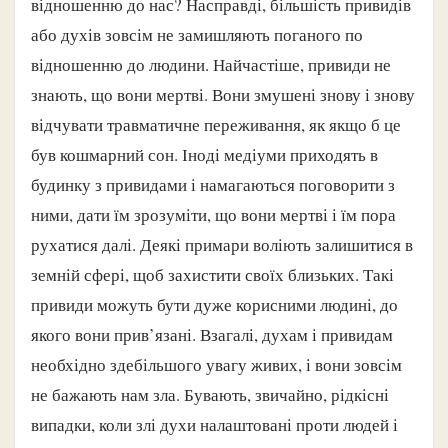
відношенню до нас? Насправді, більшість привидів
або духів зовсім не замишляють поганого по
відношенню до людини. Найчастіше, привиди не
знають, що вони мертві. Вони змушені знову і знову
відчувати травматичне переживання, як якщо б це
був кошмарний сон. Іноді медіуми приходять в
будинку з привидами і намагаються поговорити з
ними, дати їм зрозуміти, що вони мертві і їм пора
рухатися далі. Деякі примари воліють залишитися в
земній сфері, щоб захистити своїх близьких. Такі
привиди можуть бути дуже корисними людині, до
якого вони прив’язані. Взагалі, духам і привидам
необхідно здебільшого увагу живих, і вони зовсім
не бажають нам зла. Бувають, звичайно, рідкісні
випадки, коли злі духи налаштовані проти людей і