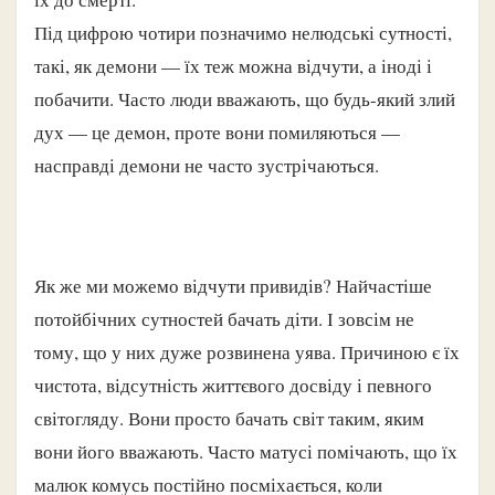
Під цифрою чотири позначимо нелюдські сутності,
такі, як демони — їх теж можна відчути, а іноді і
побачити. Часто люди вважають, що будь-який злий
дух — це демон, проте вони помиляються —
насправді демони не часто зустрічаються.
Як же ми можемо відчути привидів? Найчастіше
потойбічних сутностей бачать діти. І зовсім не
тому, що у них дуже розвинена уява. Причиною є їх
чистота, відсутність життєвого досвіду і певного
світогляду. Вони просто бачать світ таким, яким
вони його вважають. Часто матусі помічають, що їх
малюк комусь постійно посміхається, коли