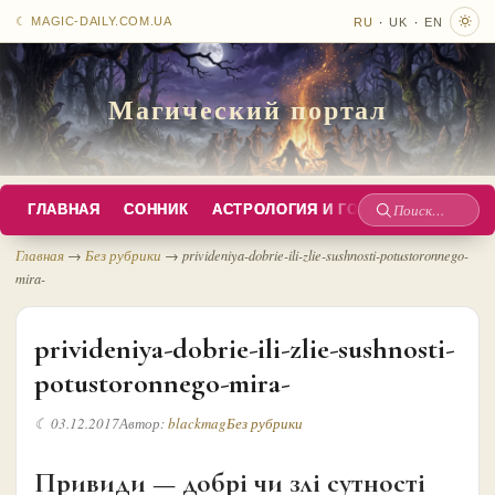
·
·
☾ MAGIC-DAILY.COM.UA
RU
UK
EN
Магический портал
ГЛАВНАЯ
СОННИК
АСТРОЛОГИЯ И ГОРОСКОПЫ
РУС
Поиск
по
Главная
→
Без рубрики
→
privideniya-dobrie-ili-zlie-sushnosti-potustoronnego-
mira-
сайту
privideniya-dobrie-ili-zlie-sushnosti-
potustoronnego-mira-
☾ 03.12.2017
Автор:
blackmag
Без рубрики
Привиди — добрі чи злі сутності