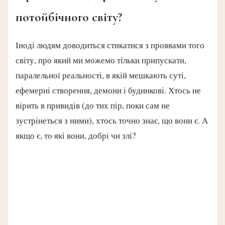
потойбічного світу?
Іноді людям доводиться стикатися з проявами того
світу, про який ми можемо тільки припускати,
паралельної реальності, в якій мешкають суті,
ефемерні створення, демони і будинкові. Хтось не
вірить в привидів (до тих пір, поки сам не
зустрінеться з ними), хтось точно знає, що вони є. А
якщо є, то які вони, добрі чи злі?