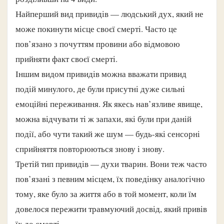
Найперший вид привидів — людський дух, який не
може покинути місце своєї смерті. Часто це
пов’язано з почуттям провини або відмовою
прийняти факт своєї смерті.
Іншим видом привидів можна вважати привид
подій минулого, де були присутні дуже сильні
емоційні переживання. Як якесь нав’язливе явище,
можна відчувати ті ж запахи, які були при даній
події, або чути такий же шум — будь-які сенсорні
сприйняття повторюються знову і знову.
Третій тип привидів — духи тварин. Вони теж часто
пов’язані з певним місцем, їх поведінку аналогічно
тому, яке було за життя або в той момент, коли їм
довелося пережити травмуючий досвід, який привів
їх до смерті.