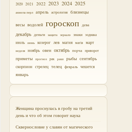
2023
2024
2025
2022
2021
2020
близнецы
апрель
астрология
анжела перл
гороскоп
водолей
весы
дева
декабрь
деньги
знаки
зодиака
зеркало
защита
лев
июль
магия
март
козерог
магія
июнь
октябрь
овен
ноябрь
порча
приворот
неделя
приметы
рыбы
сентябрь
прогноз
рак
раки
скорпион
стрелец
телец
чешется
февраль
январь
Женщина проснулась в гробу на третий
день и что об этом говорит наука
Сквернословие у славян от магического