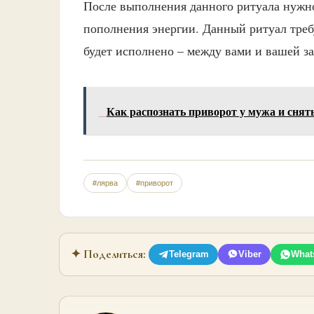
После выполнения данного ритуала нужно
пополнения энергии. Данный ритуал треб
будет исполнено – между вами и вашей за
Как распознать приворот у мужа и снять
#лярва
#приворот
✦ Поделиться:
Telegram
Viber
What