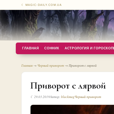
☾ MAGIC-DAILY.COM.UA
ГЛАВНАЯ
СОННИК
АСТРОЛОГИЯ И ГОРОСКО
Главная
→
Черный приворот
→
Приворот с лярвой
Приворот с лярвой
☾ 29.03.2019
Автор:
blackmag
Черный приворот