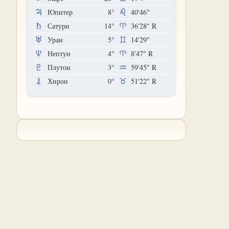
Юпитер
8°
40'46"
Сатурн
14°
36'28"
R
Уран
5°
14'29"
Нептун
4°
8'47"
R
Плутон
3°
59'45"
R
Хирон
0°
51'22"
R