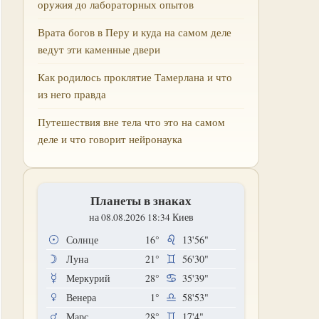
оружия до лабораторных опытов
Врата богов в Перу и куда на самом деле
ведут эти каменные двери
Как родилось проклятие Тамерлана и что
из него правда
Путешествия вне тела что это на самом
деле и что говорит нейронаука
Планеты в знаках
на 08.08.2026 18:34 Киев
Солнце
16°
13'56"
Луна
21°
56'30"
Меркурий
28°
35'39"
Венера
1°
58'53"
Марс
28°
17'4"