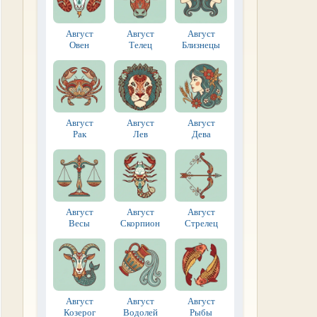
Август
Август
Август
Овен
Телец
Близнецы
Август
Август
Август
Рак
Лев
Дева
Август
Август
Август
Весы
Скорпион
Стрелец
Август
Август
Август
Козерог
Водолей
Рыбы