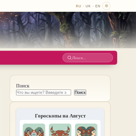
·
·
RU
UK
EN
Поиск
по
сайту
Поиск
Поиск
Гороскопы на Август