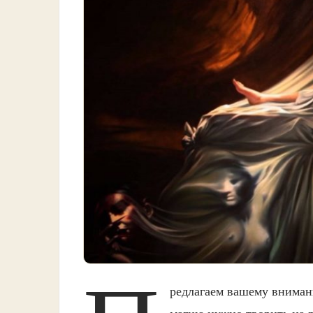
редлагаем вашему вниман
магию нужно творить на р