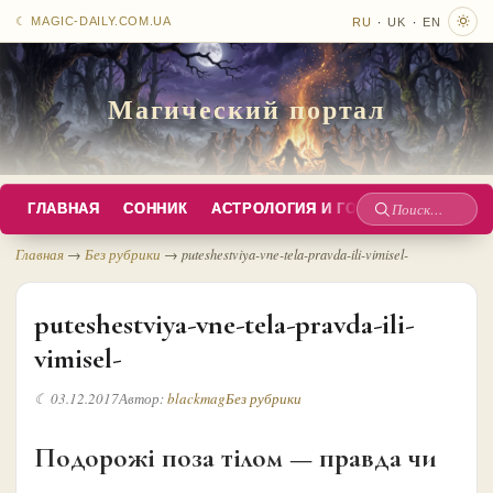
·
·
☾ MAGIC-DAILY.COM.UA
RU
UK
EN
Магический портал
ГЛАВНАЯ
СОННИК
АСТРОЛОГИЯ И ГОРОСКОПЫ
РУС
Поиск
по
Главная
→
Без рубрики
→
puteshestviya-vne-tela-pravda-ili-vimisel-
сайту
puteshestviya-vne-tela-pravda-ili-
vimisel-
☾ 03.12.2017
Автор:
blackmag
Без рубрики
Подорожі поза тілом — правда чи