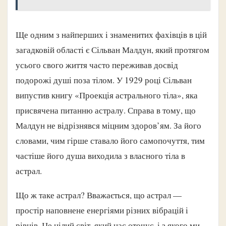
Ще одним з найперших і знаменитих фахівців в цій
загадковій області є Сільван Малдун, який протягом
усього свого життя часто переживав досвід
подорожі душі поза тілом. У 1929 році Сільван
випустив книгу «Проекція астрального тіла», яка
присвячена питанню астралу. Справа в тому, що
Малдун не відрізнявся міцним здоров’ям. За його
словами, чим гірше ставало його самопочуття, тим
частіше його душа виходила з власного тіла в
астрал.
Що ж таке астрал? Вважається, що астрал —
простір наповнене енергіями різних вібрацій і
рівнів. Це цілий світ, який нас оточує, і з якого ми