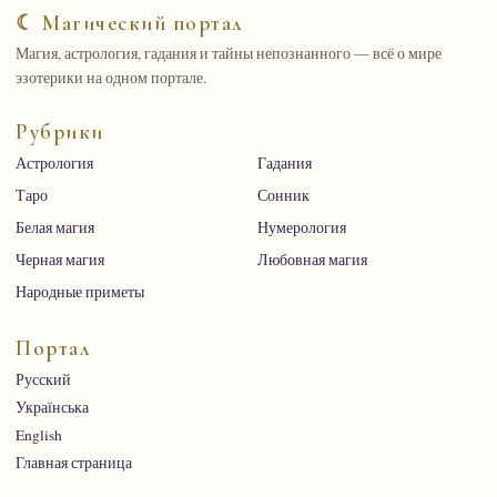
☾ Магический портал
Магия, астрология, гадания и тайны непознанного — всё о мире
эзотерики на одном портале.
Рубрики
Астрология
Гадания
Таро
Сонник
Белая магия
Нумерология
Черная магия
Любовная магия
Народные приметы
Портал
Русский
Українська
English
Главная страница