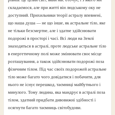
складаємося, але при житті він людському оку не
доступний. Прихильники теорії астралу впевнені,
що наша душа — не що інше, як астральне тіло, яке
не тільки безсмертне, але і здатне здійснювати
подорожі в просторі і часі. Всі люди на Землі
знаходяться в астралі, проте людське астральне тіло
в енергетичному полі може змінювати своє місце
розташування, а також здійснювати подорожі поза
фізичним тілом. Під час своїх подорожей астральне
тіло може багато чого довідатися і побачити, для
нього не існує перешкод, таємниці майбутнього і
минулого. Тому людина, яка мандрує в астралі поза
тілом, здатний придбати дивовижні здібності і
осягнути багато таємниць світобудови.