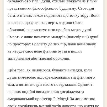
складається з тіла і душі, схильні вважати не тільки
представники філософського буддизму. Сьогодні
багато вчених також поділяють цю точку зору. Вони
впевнені, що фізична смерть людини (його
оболонки) не скасовує тези про безсмертя душі.
Смерть є лише початком мандрів (поневірянь) душі
по просторах Всесвіту до тих пір, поки вона знову
не набуде своє нове фізичне буття в інший
матеріальної або тілесної оболонці.
Крім того, як, виявилося, бувають випадки, коли
душа тимчасово відокремлювалася від фізичного
тіла, а потім знову в нього поверталася. Одним з
перших подібні випадки став досліджувати
американський професор Р. Моуді. За допомогою
своїх досліджень вчений хотів довести, що життя не