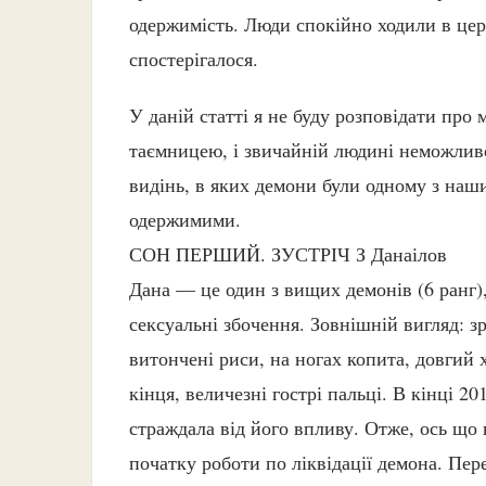
одержимість. Люди спокійно ходили в цер
спостерігалося.
У даній статті я не буду розповідати про 
таємницею, і звичайній людині неможливо 
видінь, в яких демони були одному з наши
одержимими.
СОН ПЕРШИЙ. ЗУСТРІЧ З Данаілов
Дана — це один з вищих демонів (6 ранг),
сексуальні збочення. Зовнішній вигляд: зр
витончені риси, на ногах копита, довгий х
кінця, величезні гострі пальці. В кінці 2
страждала від його впливу. Отже, ось що
початку роботи по ліквідації демона. Пер