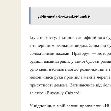
giblie-mesta-lovozerskoj-tundri-
Іду я по місту. Підійшов до офіційного 
з теперішнім реальним видом. Зліва від бу
солом’яними дахами. Праворуч — моторош
будівлі адміністрації, у самої будови роз
було мені наблизитися до розвилки, як в г
немов чиясь рука проникла мені в череп і
присутності демона. Загинаючись від болю,
злістю: «Виходь у Світло!»
У відповідь в моїй голові пролунало: «Н