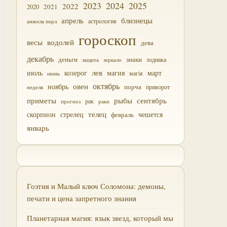
2023
2024
2025
2022
2021
2020
близнецы
апрель
астрология
анжела перл
гороскоп
водолей
весы
дева
декабрь
деньги
знаки
зодиака
зеркало
защита
лев
июль
магия
март
козерог
магія
июнь
октябрь
овен
ноябрь
порча
приворот
неделя
приметы
рыбы
сентябрь
прогноз
рак
раки
скорпион
стрелец
телец
чешется
февраль
январь
Гоэтия и Малый ключ Соломона: демоны,
печати и цена запретного знания
Планетарная магия: язык звезд, который мы