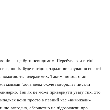
монів — це бути невидимим. Перебуваючи в тіні,
все, що їм буде вигідно, заради викачування енергії
опомогою тел одержимих. Таким чином, стає
ми мовами (хоча деякі охоче говорили і писали
рдинарно. Так як це може привернути увагу тих, хто
 випадках вони просто в певний час «вимикали»
ти що завгодно, абсолютно не підозрюючи про