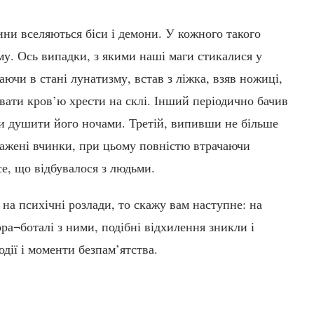
ни вселяються біси і демони. У кожного такого
у. Ось випадки, з якими наші маги стикалися у
аючи в стані лунатизму, встав з ліжка, взяв ножиці,
ювати кров’ю хрести на склі. Інший періодично бачив
ли душити його ночами. Третій, випивши не більше
скажені вчинки, при цьому повністю втрачаючи
все, що відбувалося з людьми.
на психічні розлади, то скажу вам наступне: на
ора¬боталі з ними, подібні відхилення зникли і
одії і моменти безпам’ятства.