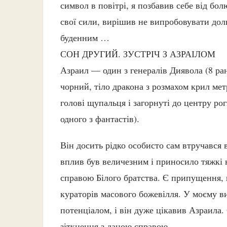
символ в повітрі, я позбавив себе від бо
свої сили, вирішив не випробовувати долю
буденним …
СОН ДРУГИЙ. ЗУСТРІЧ З АЗРАІЛОМ
Азраил — один з генералів Диявола (8 ранг
чорний, тіло дракона з розмахом крил мет
голові щупальця і ​​загорнуті до центру 
одного з фантастів).
Він досить рідко особисто сам втручався в
вплив був величезним і приносило тяжкі н
справою Білого братства. Є припущення, щ
кураторів масового божевілля. У моєму в
потенціалом, і він дуже цікавив Азраила.
зіткнення з даною справою.