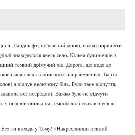
будівлі. Ландшафт, побачений мною, важко порівняти
дівлі знаходилося якесь село. Кілька будиночків з
ний темний дрімучий ліс. Дорога, що веде до
двоювалася і вела в описаних направ¬леніях. Варто
олові я відчув величезну біль. Було таке відчуття,
 здавила все всередині. Важко було не відчути
 я перевів погляд на темний ліс і сказав з усією
і! Его ти виходь у Тьму! »Накресливши певний