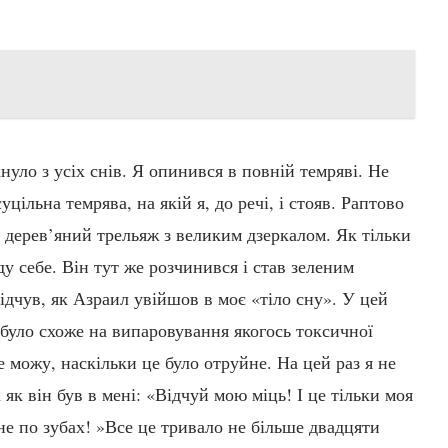
нуло з усіх снів. Я опинився в повній темряві. Не
уцільна темрява, на якій я, до речі, і стояв. Раптово
 дерев’яний трельяж з великим дзеркалом. Як тільки
ду себе. Він тут же розчинився і став зеленим
ідчув, як Азраил увійшов в моє «тіло сну». У цей
 було схоже на випаровування якогось токсичної
е можу, наскільки це було отруйне. На цей раз я не
 як він був в мені: «Відчуй мою міць! І це тільки моя
не по зубах! »Все це тривало не більше двадцяти