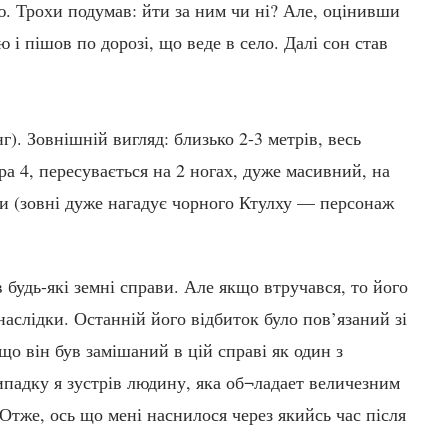
лю. Трохи подумав: йти за ним чи ні? Але, оцінивши
 і пішов по дорозі, що веде в село. Далі сон став
). Зовнішній вигляд: близько 2-3 метрів, весь
ра 4, пересувається на 2 ногах, дуже масивний, на
роги (зовні дуже нагадує чорного Ктулху — персонаж
 будь-які земні справи. Але якщо втручався, то його
аслідки. Останній його відбиток було пов’язаний зі
о він був замішаний в цій справі як один з
ипадку я зустрів людину, яка об¬ладает величезним
 Отже, ось що мені наснилося через якийсь час після