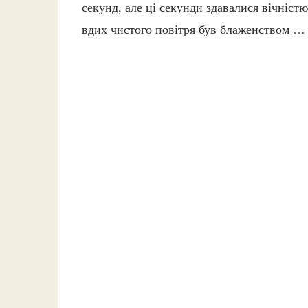
секунд, але ці секунди здавалися вічніст
вдих чистого повітря був блаженством …