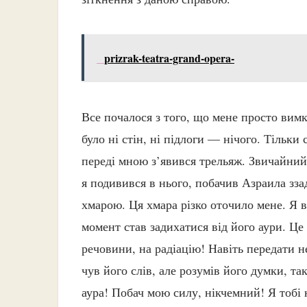
prizrak-teatra-grand-opera-
Все почалося з того, що мене просто вимк
було ні стін, ні підлоги — нічого. Тільки с
переді мною з’явився трельяж. Звичайний
я подивився в нього, побачив Азраила зза
хмарою. Ця хмара різко оточило мене. Я в
момент став задихатися від його аури. Це
речовини, на радіацію! Навіть передати н
чув його слів, але розумів його думки, так
аура! Побач мою силу, нікчемний! Я тобі 