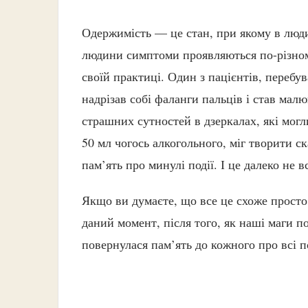
Одержимість — це стан, при якому в люди
людини симптоми проявляються по-різном
своїй практиці. Один з пацієнтів, перебув
надрізав собі фаланги пальців і став мал
страшних сутностей в дзеркалах, які мог
50 мл чогось алкогольного, міг творити 
пам’ять про минулі події. І це далеко не 
Якщо ви думаєте, що все це схоже просто 
даний момент, після того, як наші маги п
повернулася пам’ять до кожного про всі п