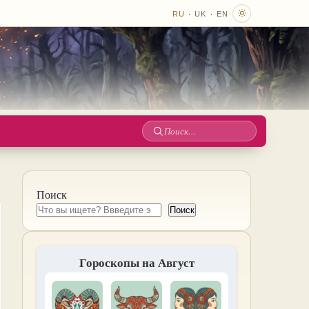
·
·
RU
UK
EN
Поиск
по
сайту
Поиск
Поиск
Гороскопы на Август