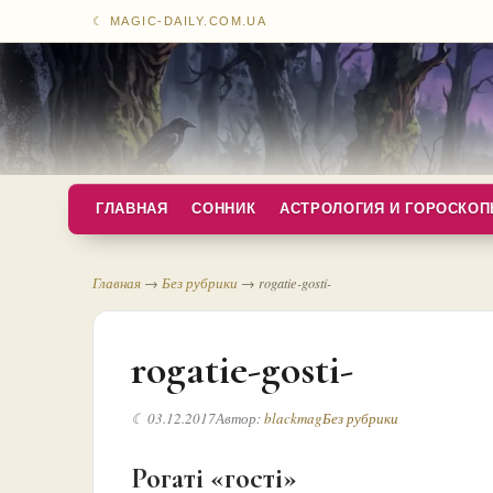
☾ MAGIC-DAILY.COM.UA
ГЛАВНАЯ
СОННИК
АСТРОЛОГИЯ И ГОРОСКО
Главная
→
Без рубрики
→
rogatie-gosti-
rogatie-gosti-
☾ 03.12.2017
Автор:
blackmag
Без рубрики
Рогаті «гості»