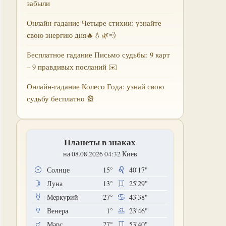
забыли
Онлайн-гадание Четыре стихии: узнайте
свою энергию дня🔥💧🌿💨
Бесплатное гадание Письмо судьбы: 9 карт
– 9 правдивых посланий ✉️
Онлайн-гадание Колесо Года: узнай свою
судьбу бесплатно 🎡
Планеты в знаках
на 08.08.2026 04:32 Киев
Солнце
15°
40'17"
Луна
13°
25'29"
Меркурий
27°
43'38"
Венера
1°
23'46"
Марс
27°
53'40"