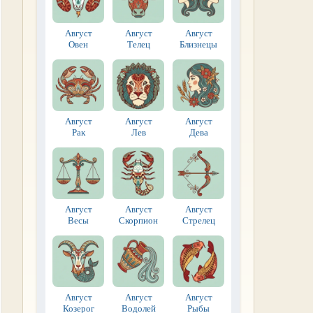
Август
Август
Август
Овен
Телец
Близнецы
Август
Август
Август
Рак
Лев
Дева
Август
Август
Август
Весы
Скорпион
Стрелец
Август
Август
Август
Козерог
Водолей
Рыбы