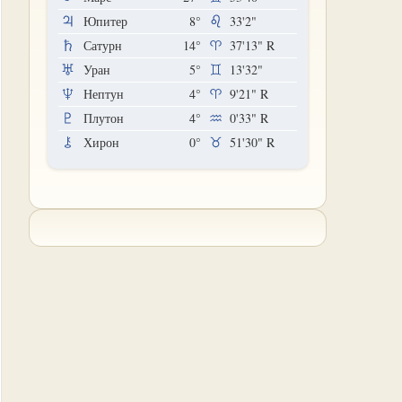
Юпитер
8°
33'2"
Сатурн
14°
37'13"
R
Уран
5°
13'32"
Нептун
4°
9'21"
R
Плутон
4°
0'33"
R
Хирон
0°
51'30"
R