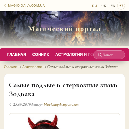
·
·
☾ MAGIC-DAILY.COM.UA
RU
UK
EN
Магический портал
ГЛАВНАЯ
СОННИК
АСТРОЛОГИЯ И ГОРОСКОПЫ
РУС
Поиск
по
Главная
→
Астрология
→
Самые подлые и стервозные знаки Зодиака
сайту
Самые подлые и стервозные знаки
Зодиака
☾ 23.09.2019
Автор:
blackmag
Астрология