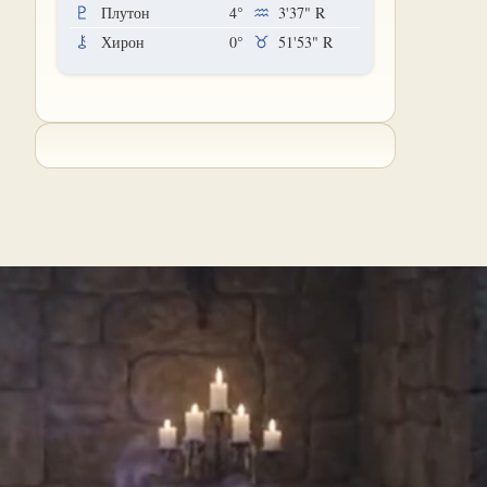
Плутон
4°
3'37"
R
Хирон
0°
51'53"
R