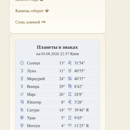
Камень-оберег 💎
Семь ключей 🗝
Планеты в знаках
на 05.08.2026 22:57 Киев
Солнце
13°
31'54"
Луна
11°
40'55"
Меркурий
24°
40'37"
Венера
29°
8'42"
Марс
26°
24'8"
Юпитер
8°
3'28"
Сатурн
14°
39'46"
R
Уран
5°
9'45"
Нептун
4°
11'25"
R