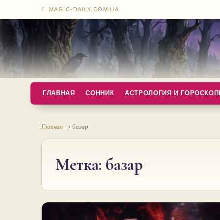
☾ MAGIC-DAILY.COM.UA
ГЛАВНАЯ
СОННИК
АСТРОЛОГИЯ И ГОРОСКО
Главная
→
базар
Метка:
базар