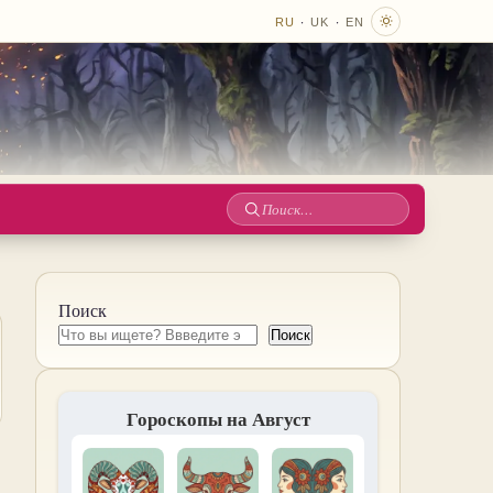
·
·
RU
UK
EN
Поиск
по
сайту
Поиск
Поиск
Гороскопы на Август