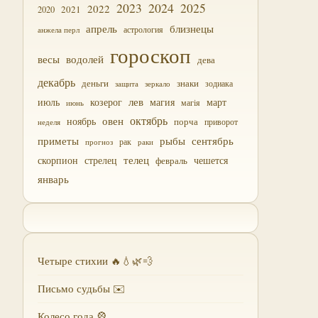
2023
2024
2025
2022
2021
2020
близнецы
апрель
астрология
анжела перл
гороскоп
водолей
весы
дева
декабрь
деньги
знаки
зодиака
зеркало
защита
лев
июль
магия
март
козерог
магія
июнь
октябрь
овен
ноябрь
порча
приворот
неделя
приметы
рыбы
сентябрь
прогноз
рак
раки
скорпион
стрелец
телец
чешется
февраль
январь
Четыре стихии 🔥💧🌿💨
Письмо судьбы ✉️
Колесо года 🎡