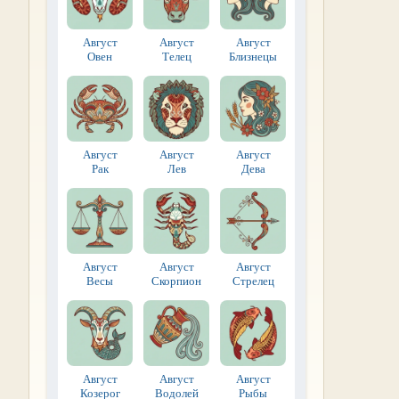
Август
Август
Август
Овен
Телец
Близнецы
Август
Август
Август
Рак
Лев
Дева
Август
Август
Август
Весы
Скорпион
Стрелец
Август
Август
Август
Козерог
Водолей
Рыбы