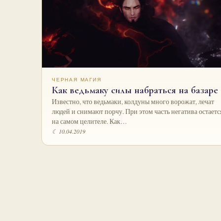
ЧЕРНАЯ МАГИЯ
Как ведьмаку силы набраться на базаре
Известно, что ведьмаки, колдуны много ворожат, лечат
людей и снимают порчу. При этом часть негатива остаетс
на самом целителе. Как…
☾ 10.04.2019