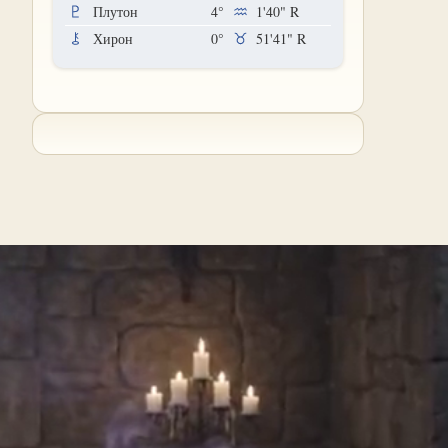
Плутон
4°
1'40"
R
Хирон
0°
51'41"
R