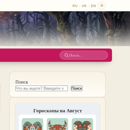
·
·
RU
UK
EN
Поиск
по
сайту
Поиск
Поиск
Гороскопы на Август