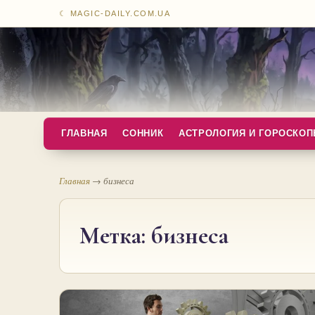
☾ MAGIC-DAILY.COM.UA
ГЛАВНАЯ
СОННИК
АСТРОЛОГИЯ И ГОРОСКО
Главная
→
бизнеса
Метка:
бизнеса