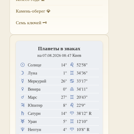
Камень-оберег 💎
Семь ключей 🗝
Планеты в знаках
на 07.08.2026 08:47 Киев
Солнце
14°
52'58"
Луна
1°
34'36"
Меркурий
26°
33'17"
Венера
0°
34'11"
Марс
27°
20'43"
Юпитер
8°
22'9"
Сатурн
14°
38'12"
R
Уран
5°
12'10"
Нептун
4°
10'8"
R