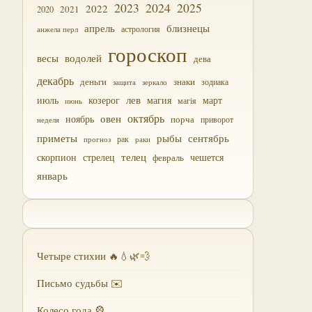
2023
2024
2025
2022
2021
2020
близнецы
апрель
астрология
анжела перл
гороскоп
водолей
весы
дева
декабрь
деньги
знаки
зодиака
зеркало
защита
лев
июль
магия
март
козерог
магія
июнь
октябрь
овен
ноябрь
порча
приворот
неделя
приметы
рыбы
сентябрь
прогноз
рак
раки
скорпион
стрелец
телец
чешется
февраль
январь
Четыре стихии 🔥💧🌿💨
Письмо судьбы ✉️
Колесо года 🎡