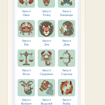
Август
Август
Август
Овен
Телец
Близнецы
Август
Август
Август
Рак
Лев
Дева
Август
Август
Август
Весы
Скорпион
Стрелец
Август
Август
Август
Козерог
Водолей
Рыбы