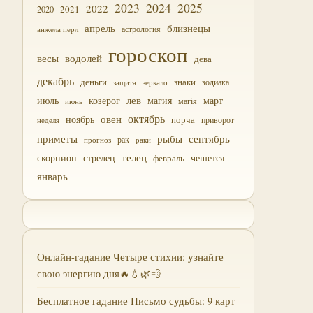
2023
2024
2025
2022
2021
2020
близнецы
апрель
астрология
анжела перл
гороскоп
водолей
весы
дева
декабрь
деньги
знаки
зодиака
зеркало
защита
лев
июль
магия
март
козерог
магія
июнь
октябрь
овен
ноябрь
порча
приворот
неделя
приметы
рыбы
сентябрь
прогноз
рак
раки
скорпион
стрелец
телец
чешется
февраль
январь
Онлайн-гадание Четыре стихии: узнайте
свою энергию дня🔥💧🌿💨
Бесплатное гадание Письмо судьбы: 9 карт