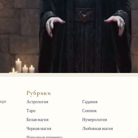
Рубрики
мире
Астрология
Гадания
Таро
Сонник
Белая магия
Нумерология
Черная магия
Любовная магия
Народные приметы