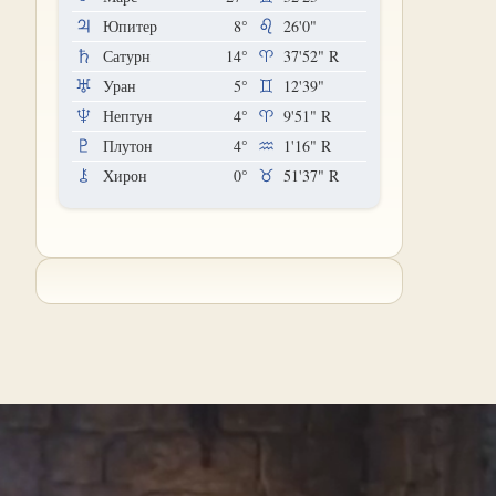
Юпитер
8°
26'0"
Сатурн
14°
37'52"
R
Уран
5°
12'39"
Нептун
4°
9'51"
R
Плутон
4°
1'16"
R
Хирон
0°
51'37"
R