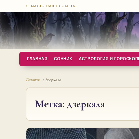
☾ MAGIC-DAILY.COM.UA
ГЛАВНАЯ
СОННИК
АСТРОЛОГИЯ И ГОРОСКО
Главная
→
дзеркала
Метка:
дзеркала