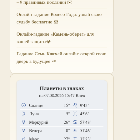
– 9 правдивых посланий ✉️
Онлайн-гадание Колесо Года: узнай свою
судьбу бесплатно 🎡
Онлайн-гадание «Камень-оберег» для
вашей защиты💎
Гадание Семь Ключей онлайн: открой свою
дверь в будущее 🗝
Планеты в знаках
на 07.08.2026 15:47 Киев
Солнце
15°
9'43"
Луна
5°
45'6"
Меркурий
26°
57'48"
Венера
0°
51'46"
Марс
27°
32'23"