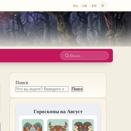
·
·
RU
UK
EN
Поиск
по
сайту
Поиск
Поиск
Гороскопы на Август