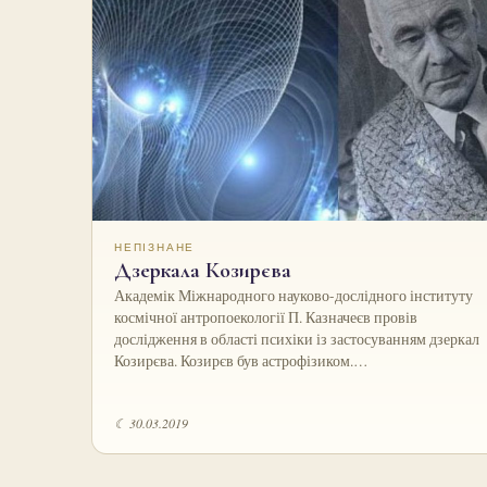
НЕПІЗНАНЕ
Дзеркала Козирєва
Академік Міжнародного науково-дослідного інституту
космічної антропоекології П. Казначеєв провів
дослідження в області психіки із застосуванням дзеркал
Козирєва. Козирєв був астрофізиком.…
☾ 30.03.2019