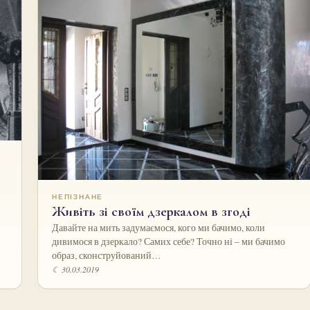
НЕПІЗНАНЕ
Живіть зі своїм дзеркалом в згоді
Давайте на мить задумаємося, кого ми бачимо, коли
дивимося в дзеркало? Самих себе? Точно ні – ми бачимо
образ, сконструйований…
☾ 30.03.2019