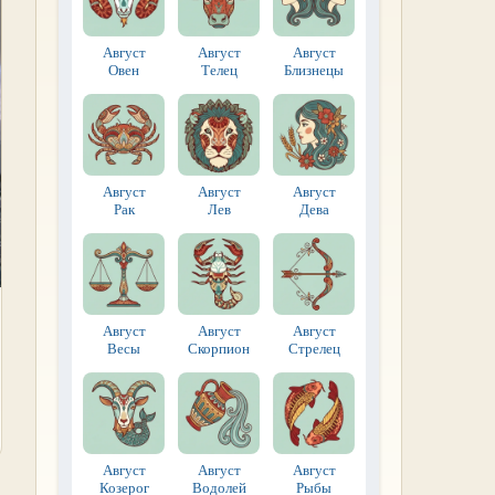
Август
Август
Август
Овен
Телец
Близнецы
Август
Август
Август
Рак
Лев
Дева
Август
Август
Август
Весы
Скорпион
Стрелец
Август
Август
Август
Козерог
Водолей
Рыбы