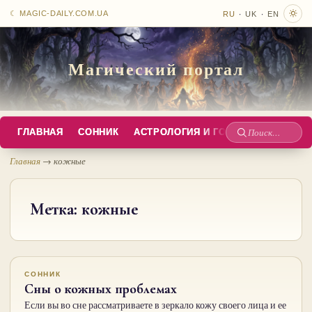
·
·
☾ MAGIC-DAILY.COM.UA
RU
UK
EN
Магический портал
ГЛАВНАЯ
СОННИК
АСТРОЛОГИЯ И ГОРОСКОПЫ
РУС
Поиск
по
Главная
→
кожные
сайту
Метка:
кожные
СОННИК
Сны о кожных проблемах
Если вы во сне рассматриваете в зеркало кожу своего лица и ее