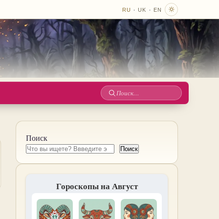
·
·
RU
UK
EN
Поиск
по
сайту
Поиск
Поиск
Гороскопы на Август