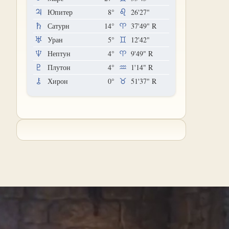
Юпитер
8°
26'27"
Сатурн
14°
37'49"
R
Уран
5°
12'42"
Нептун
4°
9'49"
R
Плутон
4°
1'14"
R
Хирон
0°
51'37"
R