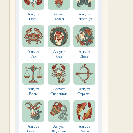
Август
Август
Август
Овен
Телец
Близнецы
Август
Август
Август
Рак
Лев
Дева
Август
Август
Август
Весы
Скорпион
Стрелец
Август
Август
Август
Козерог
Водолей
Рыбы