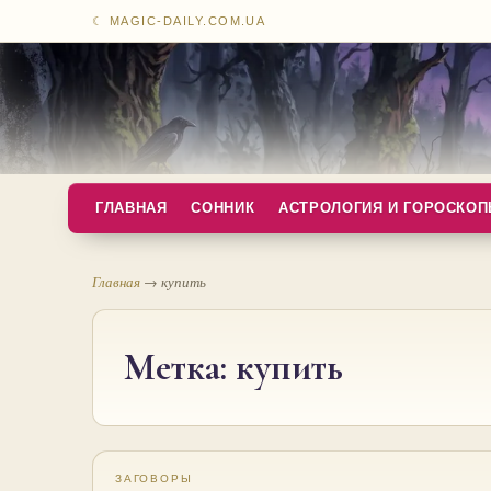
☾ MAGIC-DAILY.COM.UA
ГЛАВНАЯ
СОННИК
АСТРОЛОГИЯ И ГОРОСКО
Главная
→
купить
Метка:
купить
ЗАГОВОРЫ