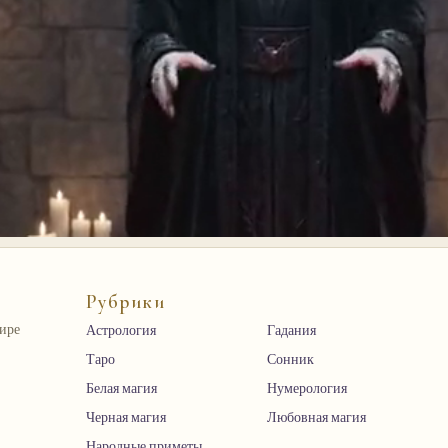
Рубрики
мире
Астрология
Гадания
Таро
Сонник
Белая магия
Нумерология
Черная магия
Любовная магия
Народные приметы