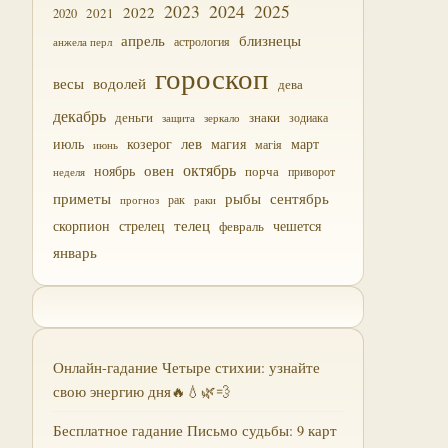
2023
2024
2025
2022
2021
2020
близнецы
апрель
астрология
анжела перл
гороскоп
водолей
весы
дева
декабрь
деньги
знаки
зодиака
зеркало
защита
лев
июль
магия
март
козерог
магія
июнь
октябрь
овен
ноябрь
порча
приворот
неделя
приметы
рыбы
сентябрь
прогноз
рак
раки
скорпион
стрелец
телец
чешется
февраль
январь
Онлайн-гадание Четыре стихии: узнайте
свою энергию дня🔥💧🌿💨
Бесплатное гадание Письмо судьбы: 9 карт