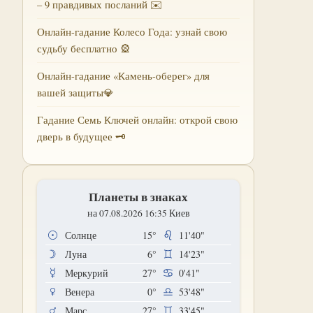
– 9 правдивых посланий ✉️
Онлайн-гадание Колесо Года: узнай свою
судьбу бесплатно 🎡
Онлайн-гадание «Камень-оберег» для
вашей защиты💎
Гадание Семь Ключей онлайн: открой свою
дверь в будущее 🗝
Планеты в знаках
на 07.08.2026 16:35 Киев
Солнце
15°
11'40"
Луна
6°
14'23"
Меркурий
27°
0'41"
Венера
0°
53'48"
Марс
27°
33'45"