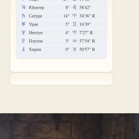
Юпитер
8°
58'42"
Сатурн
14°
34'36"
R
Уран
5°
16'39"
Нептун
4°
7'27"
R
Плутон
3°
57'54"
R
Хирон
0°
50'57"
R