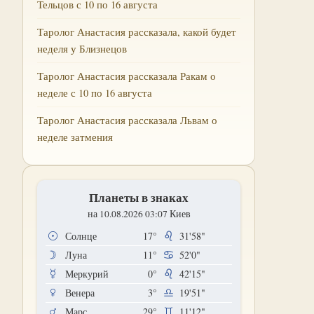
Тельцов с 10 по 16 августа
Таролог Анастасия рассказала, какой будет
неделя у Близнецов
Таролог Анастасия рассказала Ракам о
неделе с 10 по 16 августа
Таролог Анастасия рассказала Львам о
неделе затмения
Планеты в знаках
на 10.08.2026 03:07 Киев
Солнце
17°
31'58"
Луна
11°
52'0"
Меркурий
0°
42'15"
Венера
3°
19'51"
Марс
29°
11'12"