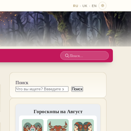
·
·
RU
UK
EN
Поиск
по
сайту
Поиск
Поиск
Гороскопы на Август