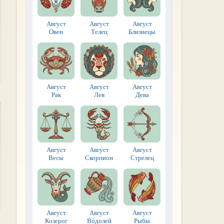
Август
Август
Август
Овен
Телец
Близнецы
Август
Август
Август
Рак
Лев
Дева
Август
Август
Август
Весы
Скорпион
Стрелец
Август
Август
Август
Козерог
Водолей
Рыбы