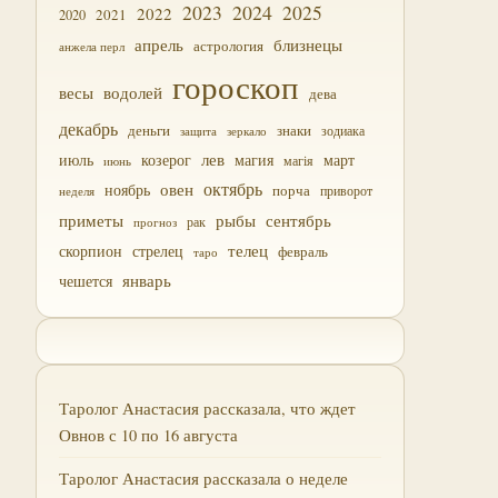
2023
2024
2025
2022
2021
2020
близнецы
апрель
астрология
анжела перл
гороскоп
водолей
весы
дева
декабрь
деньги
знаки
зодиака
зеркало
защита
лев
июль
магия
март
козерог
магія
июнь
октябрь
овен
ноябрь
порча
приворот
неделя
приметы
рыбы
сентябрь
прогноз
рак
скорпион
стрелец
телец
февраль
таро
январь
чешется
Таролог Анастасия рассказала, что ждет
Овнов с 10 по 16 августа
Таролог Анастасия рассказала о неделе