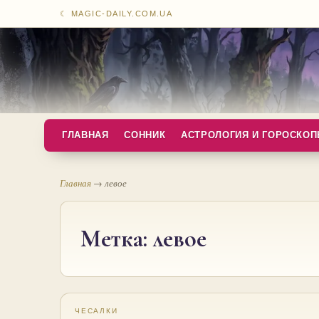
☾ MAGIC-DAILY.COM.UA
ГЛАВНАЯ
СОННИК
АСТРОЛОГИЯ И ГОРОСКО
Главная
→
левое
Метка:
левое
ЧЕСАЛКИ