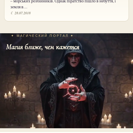
– морських розбійників. Однак піратство пішло в небуття, і
земля в…
☾ 28.07.2018
✦ МАГИЧЕСКИЙ ПОРТАЛ ✦
Магия ближе, чем кажется