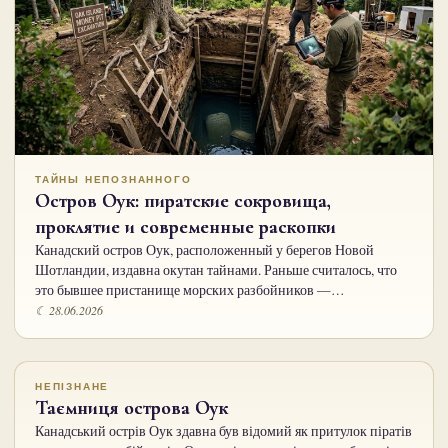
ТАЙНЫ НЕПОЗНАННОГО
Остров Оук: пиратские сокровища,
проклятие и современные раскопки
Канадский остров Оук, расположенный у берегов Новой
Шотландии, издавна окутан тайнами. Раньше считалось, что
это бывшее пристанище морских разбойников —…
☾ 28.06.2026
НЕПІЗНАНЕ
Таємниця острова Оук
Канадський острів Оук здавна був відомий як притулок піратів