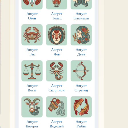
Август
Август
Август
Овен
Телец
Близнецы
Август
Август
Август
Рак
Лев
Дева
Август
Август
Август
Весы
Скорпион
Стрелец
Август
Август
Август
Козерог
Водолей
Рыбы