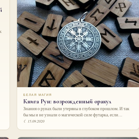
й
к
БЕЛАЯ МАГИЯ
Книга Рун: возрожденный оракул
Знания о рунах были утеряны в глубоком прошлом. И так
бы мы и не узнали о магической силе футарка, если…
☾ 15.09.2020