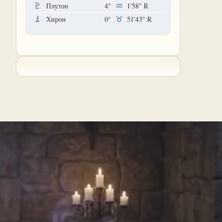
Плутон
4°
1'58"
R
Хирон
0°
51'43"
R