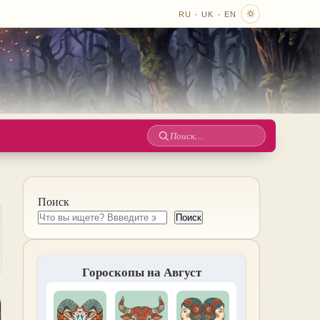
·
·
RU
UK
EN
Поиск
по
сайту
Поиск
Поиск
Гороскопы на Август