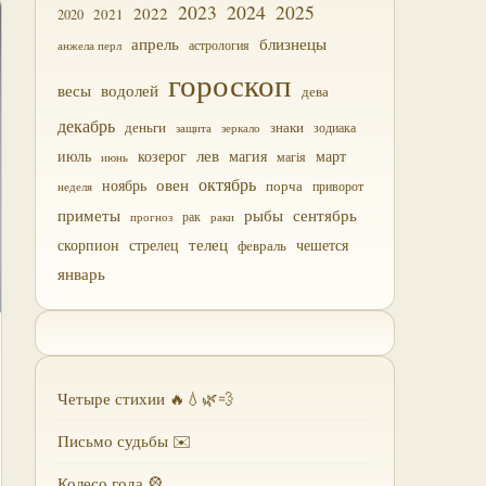
2023
2024
2025
2022
2021
2020
близнецы
апрель
астрология
анжела перл
гороскоп
водолей
весы
дева
декабрь
деньги
знаки
зодиака
зеркало
защита
лев
июль
магия
март
козерог
магія
июнь
октябрь
овен
ноябрь
порча
приворот
неделя
приметы
рыбы
сентябрь
прогноз
рак
раки
скорпион
стрелец
телец
чешется
февраль
январь
Четыре стихии 🔥💧🌿💨
Письмо судьбы ✉️
Колесо года 🎡