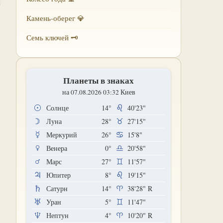
Камень-оберег 💎
Семь ключей 🗝
Планеты в знаках
на 07.08.2026 03:32 Киев
Солнце
14°
40'23"
Луна
28°
27'15"
Меркурий
26°
15'8"
Венера
0°
20'58"
Марс
27°
11'57"
Юпитер
8°
19'15"
Сатурн
14°
38'28"
R
Уран
5°
11'47"
Нептун
4°
10'20"
R