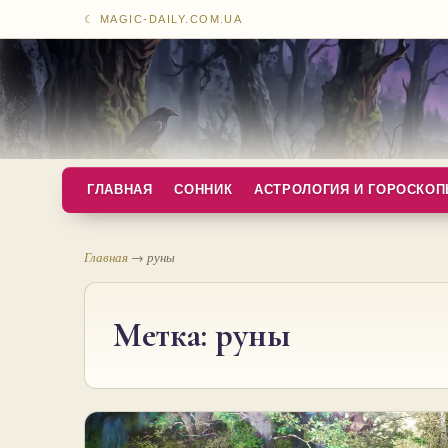
☾ MAGIC-DAILY.COM.UA
ГЛАВНАЯ
СОННИК
АСТРОЛОГИЯ И ГОРОСКО
Главная
→
руны
Метка:
руны